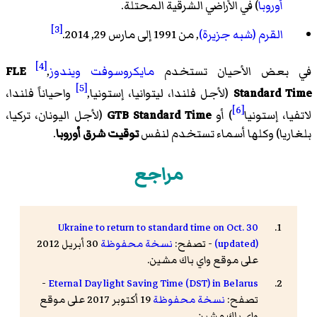
أوروبا
) في الأراضي الشرقية المحتلة.
[3]
القرم (شبه جزيرة)
, من 1991 إلى مارس 29, 2014.
[4]
في بعض الأحيان تستخدم
مايكروسوفت ويندوز
,
FLE
[5]
Standard Time
(لأجل فلندا، ليتوانيا، إستونيا,
واحياناً فلندا،
[6]
لاتفيا، إستونيا
) أو
GTB Standard Time
(لأجل اليونان، تركيا،
بلغاريا) وكلها أسماء تستخدم لنفس
توقيت شرق أوروبا
.
مراجع
Ukraine to return to standard time on Oct. 30
(updated)
- تصفح:
نسخة محفوظة
30 أبريل 2012
على موقع واي باك مشين.
-
Eternal Daylight Saving Time (DST) in Belarus
تصفح:
نسخة محفوظة
19 أكتوبر 2017 على موقع
واي باك مشين.