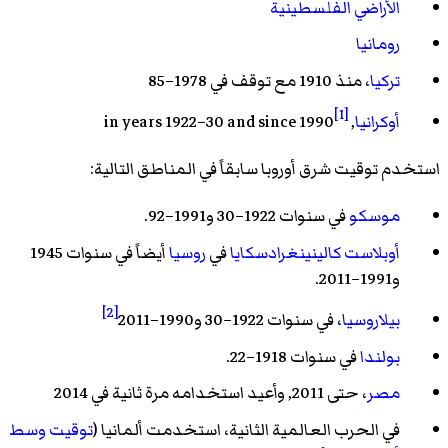
الأراضي الفلسطينية
رومانيا
تركيا
، منذ 1910 مع توقف في 1978–85
[1]
أوكرانيا
, in years 1922–30 and since 1990
استخدم توقيت شرق أوروبا سابقاً في المناطق التالية:
موسكو
في سنوات 1922–30 و1991–92.
أوبلاست كالينينغرادسكايا
في
روسيا
أيضاً في سنوات 1945
و1991–2011.
[2]
بيلاروسيا
، في سنوات 1922–30 و1990–2011
بولندا
في سنوات 1918–22.
مصر
، حتى 2011, وأعيد استخدامه مرة ثانية في 2014
في الحرب العالمية الثانية، استخدمت ألمانيا (
توقيت وسط