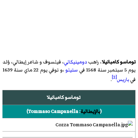
توماسو كامبانيلا
، راهب
دومينيكاني
، فيلسوف و شاعر إيطالي، وُلد
يوم 5 سبتمبر سنة 1568 في
ستيلو
،و توفي يوم 22 ماي سنة 1639
[2]
في
باريس
.
توماسو كامبانيلا
(
بالإيطالية
:
Tommaso Campanella
)‏