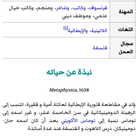
فيلسوف
،
وكاتب
،
وشاعر
، ومنجم، وكاتب خيال
المهنة
علمي، وموظف ديني
[1]
اللغات
اللاتينية
،
والإيطالية
مجال
فلسفة
العمل
نبذة عن حياته
Metaphysica
, 1638
وُلد في مقاطعة قلورية الإيطالية لعائلة أمية و فقيرة، انتسب إلى
الرهبنة الدومينيكانية في سن الخامسة عشر، و غير اسمه إلى
توماس نسبة إلى
توماس الأكويني
بعد أن كان اسمه جان-
دومينيكان. درس اللاهوت و الفلسفة عند عدة أساتذة.