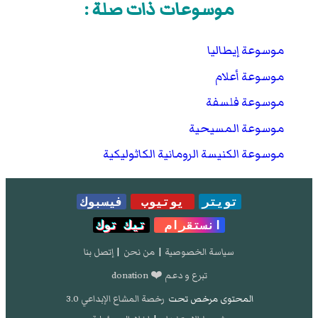
موسوعات ذات صلة :
موسوعة إيطاليا
موسوعة أعلام
موسوعة فلسفة
موسوعة المسيحية
موسوعة الكنيسة الرومانية الكاثوليكية
تويتر
يوتيوب
فيسبوك
انستقرام
تيك توك
سياسة الخصوصية
|
من نحن
|
إتصل بنا
تبرع و دعم ❤️ donation
المحتوى مرخص تحت
رخصة المشاع الإبداعي 3.0