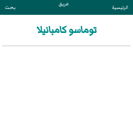
عريق
الرئيسية
بحث
توماسو كامبانيلا