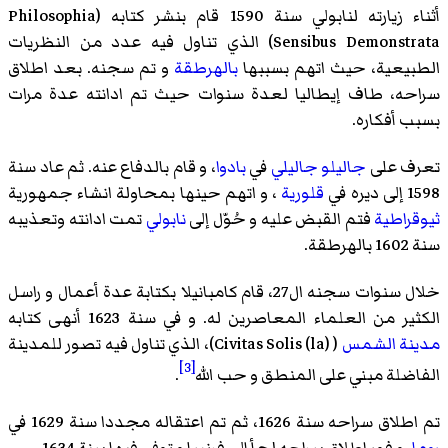
أثناء زيارته لنابولي سنة 1590 قام بنشر كتابه (Philosophia
Sensibus Demonstrata) الذي تناول فيه عدد من النظريات
الطبيعية، حيث اتهم بسببها
بالهرطقة
و تم سجنه. بعد اطلاق
سراحه، طاف إيطاليا لعدة سنوات حيث تم ادانته عدة مرات
بسبب أفكاره.
تعرف على
جاليلو جاليلي
في
بادوا
، و قام بالدفاع عنه. ثم عاد سنة
1598 إلى ديره في
قلورية
، و اتهم حينها بمحاولة انشاء جمهورية
ثيوقراطية
فتم القبض عليه و حُوّل إلى
نابولي
تمت ادانته وتعذيبه
سنة 1602 بالهرطقة.
خلال سنوات سجنه ال27، قام كامبانيلا بكتابة عدة أعمال و راسل
الكثير من العلماء المعاصرين له. و في سنة 1623 أنهى كتابه
مدينة الشمس
( (la) Civitas Solis)، الذي تناول فيه تصور للمدينة
[3]
الفاضلة مبني على المنطق و حب الله
.
تم اطلاق سراحه سنة 1626، ثم تم اعتقاله مجددا سنة 1629 في