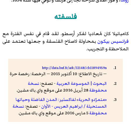
روما
، و فور اطلاق سراحه لجأ إلى فرنسا و توفي فيها سنة 1634.
فلسفته
كامبانيلا كان مُعاديا لفكر أرسطو. لقد قام في نفس الفترة مع
فرانسيس بيكون
بمحاولة لاصلاح الفلسفة و جعلها تعتمد على
الملاحظة و التجريب.
http://data.bnf.fr/ark:/12148/cb11894959n
— تاريخ الاطلاع: 10 أكتوبر 2015 — الرخصة: رخصة حرة
البحوث | الموسوعة العربية
- تصفح:
نسخة
محفوظة
28 أبريل 2016 على موقع واي باك مشين.
«متمرّدو الحرية» لفاكسلير: المدن الفاضلة وحياتها
المستحيلة / ابراهيم العريس - الأوان
- تصفح:
نسخة
محفوظة
5 مارس 2016 على موقع واي باك مشين.