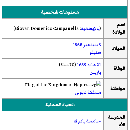
معلومات شخصية
اسم
(
بالإيطالية
:
Giovan Domenico Campanella
)‏
الولادة
5 سبتمبر
1568
الميلاد
ستيلو
21 مايو
1639
(70 سنة)
الوفاة
باريس
مواطنة
مملكة نابولي
الحياة العملية
المدرسة
جامعة بادوفا
الأم