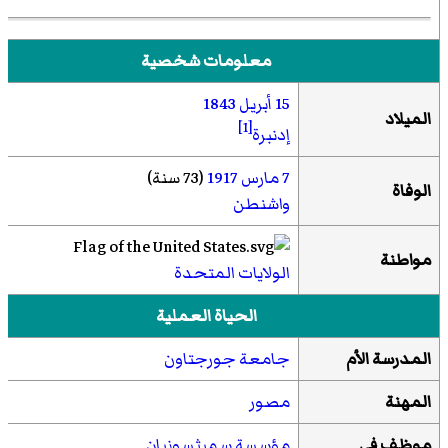
معلومات شخصية
15 أبريل
1843
الميلاد
[1]
إدنبرة
7 مارس
1917
(73 سنة)
الوفاة
واشنطن
مواطنة
الولايات المتحدة
الحياة العملية
المدرسة الأم
جامعة جورجتاون
المهنة
مصور
موظف في
مؤسسة سميثسونيان