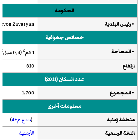
الحكومة
• رئيس البلدية
Levon Zavaryan
خصائص جغرافية
2
2
• المساحة
1 كم
(0٫4 ميل
)
ارتفاع
810
عدد السكان (2011)
• المجموع
1٬700
معلومات أخرى
منطقة زمنية
(
ت.ع.م+4
)
اللغة الرسمية
الأرمنية