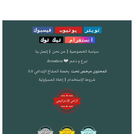
تويتر
يوتيوب
فيسبوك
انستقرام
تيك توك
سياسة الخصوصية
|
من نحن
|
إتصل بنا
تبرع و دعم ❤️ donation
المحتوى مرخص تحت
رخصة المشاع الإبداعي 3.0
شروط الإستخدام
|
إخلاء المسؤولية