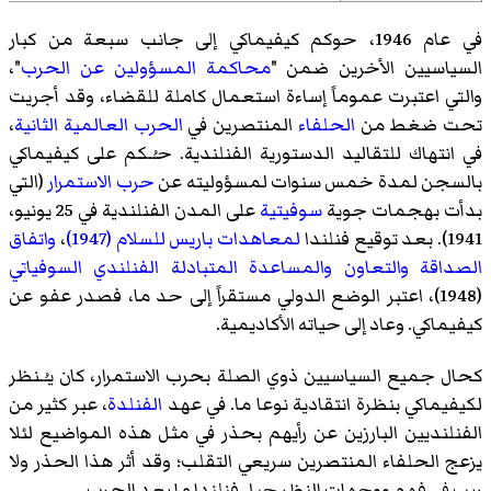
في عام 1946، حوكم كيفيماكي إلى جانب سبعة من كبار
السياسيين الأخرين ضمن "
محاكمة المسؤولين عن الحرب
"،
والتي اعتبرت عموماً إساءة استعمال كاملة للقضاء، وقد أجريت
تحت ضغط من
الحلفاء
المنتصرين في
الحرب العالمية الثانية
،
في انتهاك للتقاليد الدستورية الفنلندية. حـُـكم على كيفيماكي
بالسجن لمدة خمس سنوات لمسؤوليته عن
حرب الاستمرار
(التي
بدأت بهجمات جوية
سوفيتية
على المدن الفنلندية في 25 يونيو،
1941). بعد توقيع فنلندا
لمعاهدات باريس للسلام (1947)
،
واتفاق
الصداقة والتعاون والمساعدة المتبادلة الفنلندي السوفياتي
(1948)، اعتبر الوضع الدولي مستقراً إلى حد ما، فصدر عفو عن
كيفيماكي. وعاد إلى حياته الأكاديمية.
كحال جميع السياسيين ذوي الصلة بحرب الاستمرار، كان يـُـنظر
لكيفيماكي بنظرة انتقادية نوعا ما. في عهد
الفنلدة
، عبر كثير من
الفنلنديين البارزين عن رأيهم بحذر في مثل هذه المواضيع لئلا
يزعج الحلفاء المنتصرين سريعي التقلب؛ وقد أثر هذا الحذر ولا
ريب في فهم ووجهات النظر جيل فنلندا ما بعد الحرب.