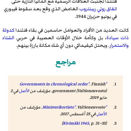
فنلندا تجنبت العلاقات الرسمية مع ألمانيا النازية حتى
اتفاق روتي ريبنتروب
الغامض الذي وقع بعد سقوط
فيبوري
في يونيو حزيران 1944.
كانت العديد من الأفراد والعوامل حاسمين في بقاء فنلندا
كدولة
ذات سيادة
، بل وكأمة خلال الأوقات العصيبة في حربي
الشتاء
والاستمرار
. ويحتل كيفيماكي دون أي شك مكانة بارزة بينهم.
مراجع
. Finnish
"Governments in chronological order"
government (Valtioneuvosto). مؤرشف من
الأصل
في 2
مايو 2019
.
"Ministerikortisto"
. Valtioneuvosto. مؤرشف من
الأصل
في 25 أغسطس 2017.
Kivimäki 1965
, p. 31–35)
(