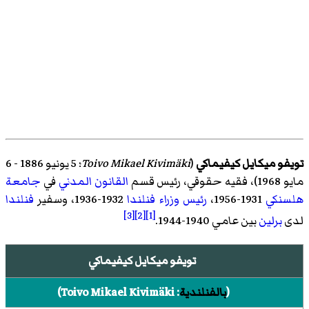
تويفو ميكايل كيفيماكي
(
Toivo Mikael Kivimäki
؛ 5 يونيو 1886 - 6
مايو 1968)، فقيه حقوقي، رئيس قسم
القانون المدني
في
جامعة
هلسنكي
1931-1956،
رئيس وزراء فنلندا
1932-1936، وسفير
فنلندا
[3]
[2]
[1]
لدى
برلين
بين عامي 1940-1944.
تويفو ميكايل كيفيماكي
(
بالفنلندية
:
Toivo Mikael Kivimäki
)‏