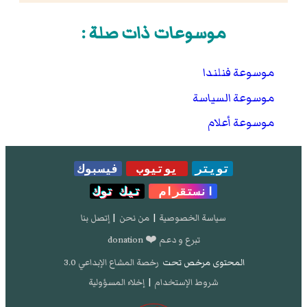
موسوعات ذات صلة :
موسوعة فنلندا
موسوعة السياسة
موسوعة أعلام
تويتر
يوتيوب
فيسبوك
انستقرام
تيك توك
سياسة الخصوصية
|
من نحن
|
إتصل بنا
تبرع و دعم ❤️ donation
المحتوى مرخص تحت
رخصة المشاع الإبداعي 3.0
شروط الإستخدام
|
إخلاء المسؤولية