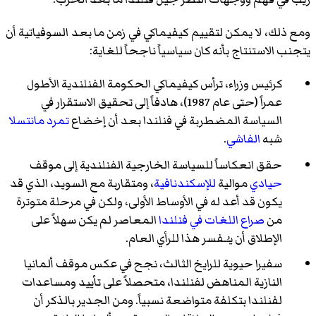
ومع ذلك، لا يمكن لتقييم كيفيماكي في زمن ما بعد السوفياتية أن
يتجنب الاستنتاج بأنه كان سياسياً ناجحاً للغاية:
كرئيس وزراء، ترأس كيفيماكي الحكومة الفنلندية الأطول
عمراً (حتى عام 1987)، هادفاً إلى تحقيق الاستقرار في
السياسة المضطربة في فنلندا بعد أن إخضاع
تمرد مانتسلا
شبه
الفاشي
.
حقق انعكاساً للسياسة الخارجية الفنلندية إلى موقف
حيادي
موالية
للإسكندنافية
، ومتقاربة مع السويد، الذي قد
يكون قد أعد له في الأوساط الأولى، ولكن في مرحلة متوترة
من
صراع اللغات في فنلندا
المعاصر لم يكن سهلاً على
الإطلاق أن يـُـفسر هذا للرأي العام.
سفيرا حيوية للرايخ الثالث، نجح في عكس موقف ألمانيا
النازية المناهض لفنلندا، متحصلاً على تأييد ومساعدات
لفنلندا بتكلفة متواضعة نسبياً. ومن الجدير بالذكر أن