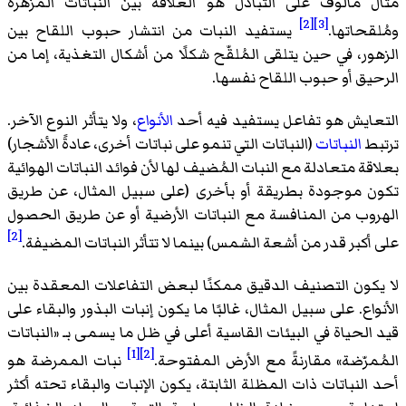
مثال مألوف على التبادل هو العلاقة بين النباتات المزهرة
[2]
[3]
ومُلقحاتها.
يستفيد النبات من انتشار حبوب اللقاح بين
الزهور، في حين يتلقى المُلقّح شكلًا من أشكال التغذية، إما من
الرحيق أو حبوب اللقاح نفسها.
التعايش هو تفاعل يستفيد فيه أحد
الأنواع
، ولا يتأثر النوع الآخر.
ترتبط
النباتات
(النباتات التي تنمو على نباتات أخرى، عادةً الأشجار)
بعلاقة متعادلة مع النبات المُضيف لها لأن فوائد النباتات الهوائية
تكون موجودة بطريقة أو بأخرى (على سبيل المثال، عن طريق
الهروب من المنافسة مع النباتات الأرضية أو عن طريق الحصول
[2]
على أكبر قدر من أشعة الشمس) بينما لا تتأثر النباتات المضيفة.
لا يكون التصنيف الدقيق ممكنًا لبعض التفاعلات المعقدة بين
الأنواع. على سبيل المثال، غالبًا ما يكون إنبات البذور والبقاء على
قيد الحياة في البيئات القاسية أعلى في ظل ما يسمى بـ «النباتات
[1]
[2]
المُمرّضة» مقارنةً مع الأرض المفتوحة.
نبات الممرضة هو
أحد النباتات ذات المظلة الثابتة، يكون الإنبات والبقاء تحته أكثر