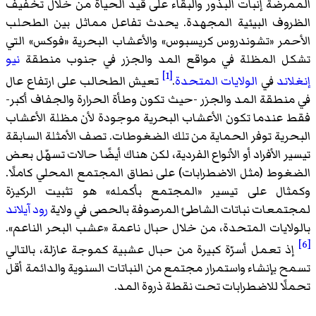
الممرضة إنبات البذور والبقاء على قيد الحياة من خلال تخفيف
الظروف البيئية المجهدة. يحدث تفاعل مماثل بين الطحلب
الأحمر «تشوندروس كريسبوس» والأعشاب البحرية «فوكس» التي
تشكل المظلة في مواقع المد والجزر في جنوب منطقة
نيو
[1]
إنغلاند
في
الولايات المتحدة
.
تعيش الطحالب على ارتفاع عال
في منطقة المد والجزر -حيث تكون وطأة الحرارة والجفاف أكبر-
فقط عندما تكون الأعشاب البحرية موجودة لأن مظلة الأعشاب
البحرية توفر الحماية من تلك الضغوطات. تصف الأمثلة السابقة
تيسير الأفراد أو الأنواع الفردية، لكن هناك أيضًا حالات تسهّل بعض
الضغوط (مثل الاضطرابات) على نطاق المجتمع المحلي كاملًا.
وكمثال على تيسير «المجتمع بأكمله» هو تثبيت الركيزة
لمجتمعات نباتات الشاطئ المرصوفة بالحصى في ولاية
رود آيلاند
بالولايات المتحدة، من خلال حبال ناعمة «عشب البحر الناعم».
[6]
إذ تعمل أسرّة كبيرة من حبال عشبية كموجة عازلة، بالتالي
تسمح بإنشاء واستمرار مجتمع من النباتات السنوية والدائمة أقل
تحملًا للاضطرابات تحت نقطة ذروة المد.