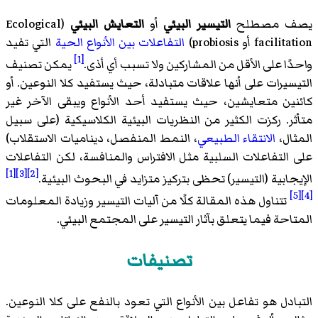
يصف مصطلح
التيسير البيئي
أو
التعايش البيئي
(Ecological
facilitation أو probiosis)
التفاعلات بين الأنواع الحية
التي تفيد
[1]
واحدًا على الأقل من المشاركين ولا تسبب أي أذى.
يمكن تصنيف
التيسيرات على أنها علاقات متبادلة، حيث يستفيد كلا النوعين. أو
كائنين متعايشين، حيث يستفيد أحد الأنواع ويبقى الآخر غير
متأثر. ركزت الكثير من النظريات البيئية الكلاسيكية (على سبيل
المثال،
الانتقاء الطبيعي
، النمط المنفصل، ديناميات الاستقلاب)
على التفاعلات السلبية مثل الافتراس والمنافسة، لكن التفاعلات
[1]
[3]
[2]
الإيجابية (التيسير) تحظى بتركيز متزايد في البحوث البيئية.
[5]
[4]
تتناول هذه المقالة كلًا من آليات التيسير وزيادة المعلومات
المتاحة فيما يتعلق بآثار التيسير على المجتمع البيئي.
تصنيفات
التبادل هو تفاعل بين الأنواع التي تعود بالنفع على كلا النوعين.