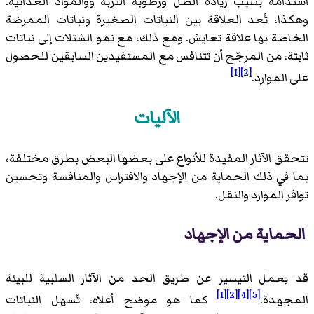
استدامة بسبب زيادة الظل ورطوبة التربة ووالمواد الغذائية.
وهكذا، تُعد العلاقة بين النباتات الصغيرة ونباتات الممرضة
الخاصة بها علاقة تعايش. ومع ذلك، مع نمو الشتلات إلى نباتات
ثابتة، من المرجّح أن تتنافس مع المستفيدين السابقين للحصول
[1]
[2]
على الموارد.
الآليات
تتحقق الآثار المفيدة للأنواع على بعضها البعض بطرق مختلفة،
بما في ذلك الحماية من الإجهاد والافتراس والمنافسة وتحسين
توافر الموارد والنقل.
الحماية من الإجهاد
قد يعمل التيسير عن طريق الحد من الآثار السلبية للبيئة
[1]
[2]
[4]
[5]
المجهدة.
كما هو موضح أعلاه، تُسهل النباتات