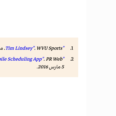
"Tim Lindsey"
. WVU Sports. مؤرشف من
"Former NFL Player Tim Lindsey Expands His Business through Mobile Scheduling App"
. PR Web. مؤرشف من
5 مارس 2016
.