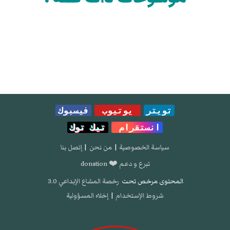
تويتر
يوتيوب
فيسبوك
انستقرام
تيك توك
سياسة الخصوصية
|
من نحن
|
إتصل بنا
تبرع و دعم ❤️ donation
المحتوى مرخص تحت
رخصة المشاع الإبداعي 3.0
شروط الإستخدام
|
إخلاء المسؤولية