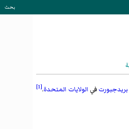
بحث
ة
[1]
بريدجبورت
في
الولايات المتحدة
.