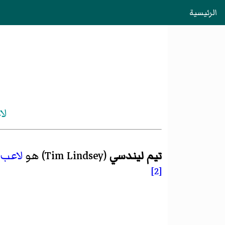
الرئيسية
لا
تيم ليندسي
(
Tim Lindsey
)‏ هو
لاعب 
[2]