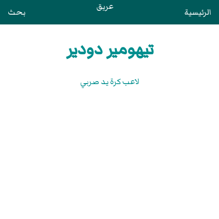
عريق
الرئيسية
بحث
تيهومير دودير
لاعب كرة يد صربي