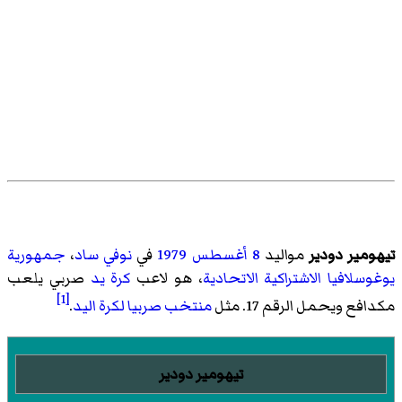
تيهومير دودير
مواليد
8 أغسطس
1979
في
نوفي ساد
،
جمهورية
يوغوسلافيا الاشتراكية الاتحادية
، هو لاعب
كرة يد
صربي يلعب
[1]
مكدافع ويحمل الرقم 17. مثل
منتخب صربيا لكرة اليد
.
تيهومير دودير