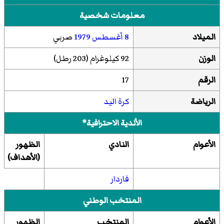
معلومات شخصية
الميلاد
8 أغسطس
1979
صربي
الوزن
92 كيلوغرام (203 رطل)
الرقم
17
الرياضة
كرة اليد
الأندية الاحترافية*
الأعوام
النادي
الظهور
(الأهداف)
فاردار
المنتخب الوطني
الأعوام
المنتخب
الظهور