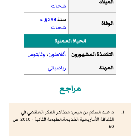
الميلاد
شحات
سنة
398 ق م
الوفاة
شحات
الحياة العملية
التلامذة المشهورون
أفلاطون
،
وثايتوس
المهنة
رياضياتي
مراجع
د. عبد السلام بن ميس: مظاهر الفكر العقلاني في
الثقافة الأمازيغية القديمة.الطبعة الثانية - 2010. ص
60