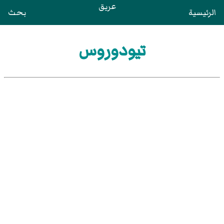
عريق
الرئيسية
بحث
تيودوروس