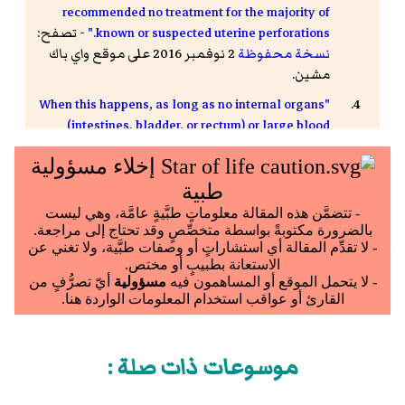
recommended no treatment for the majority of
known or suspected uterine perforations."
- تصفح:
نسخة محفوظة
2 نوفمبر 2016 على موقع واي باك
مشين.
"When this happens, as long as no internal organs
(intestines, bladder, or rectum) or large blood
vessels are damaged, the hole will almost always
heal itself without further surgery."
- تصفح:
نسخة
محفوظة
08 أغسطس 2017 على موقع واي باك
مشين.
"In most cases of perforation there are no long term
consequences."
- تصفح:
نسخة محفوظة
4 مارس
2016 على موقع واي باك مشين.
utdol.com > Uterine perforation during gynecologic
procedures
Author: Barbara S Levy, MD, PS.
Retrieved on Feb 14, 2010
نسخة محفوظة
9 يناير
موسوعات ذات صلة :
2020 على موقع واي باك مشين.