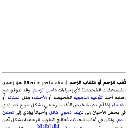
ثُقب الرَحم أو انثقاب الرَحم
(
Uterine perforation
)‏ هوَ إحدى
المُضاعفات المُحتملة لأي إجراءات
داخل الرَحم
، وقد تترافق مع
إصابة أحد
الأوعية الدَموية
المُحيطة أو
الأحشاء
مِثل
المثانة
أَو
الأَمعاء
. إذا لَم يتم تشخيص الثَقب الرحمي بشكل سَريع قَد يؤدي
في بعض الأحيان إلى
نزيف دموي هائل
وأحياناً يُؤدي إلى
تعفن
الدم
، ولكن في أغلب الحالات تُعالج الثقوب الرحمية بشكل آمن
[5]
[4]
[3]
[2]
[1]