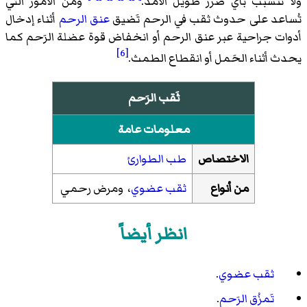
ولا تتسبب بأي ضرر طَويل الأمد.
ومن الأمور التي
تُساعد على حدوث ثقب في الرحم تَضيق
عنق الرحم
أثناء إدخال
أدوات جراحية عبر عنق الرحم أو انخفاض قوة عضلة الرَحم كما
[6]
يحدث أثناء الحَمل أو انقطاع الطمث.
ثَقب الرَحم
معلومات عامة
الاختصاص
طب الطوارئ
من أنواع
ثقب عضوي
، ومرض رحمي
انظر أيضاً
ثقب عضوي
.
تَمزُق الرَحم
.