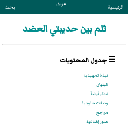
عريق
الرئيسية
بحث
ثلم بين حديبتي العضد
☰ جدول المحتويات
نبذة تمهيدية
البنيان
انظر أيضاً
وصلات خارجية
مراجع
صور إضافية