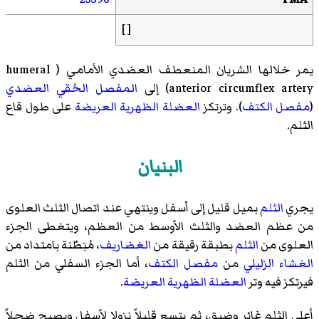
[ ]
يمر خلالها الشريان المنعطف العضدي الأمامي (
humeral
anterior circumflex artery
)‏ إلى
المفصل الحُقي العضدي
(
مفصل الكتف
). وترتكز
العضلة الظهرية العريضة
على طول قاع
الثلم.
البنيان
يجري
الثلم
بميل قليل إلى أسفل وينتهي عند اتصال الثلث العلوى
من عظم العضد والثلث الأوسط من العظم، ويتغطى الجزء
العلوى من
الثلم
بطبقة رقيقة من
الغضاريف
، مُبَطّنة بامتداد من
الغشاء الزليلي
من
مفصل الكتف
، أما الجزء السفلي من الثلم
فيرتكز فيه وتر
العضلة الظهرية العريضة
.
أعلى الثلم غائر وضيق، ثم يتسع قليلاً نزولا لأسفل ويصبح ضحلاً