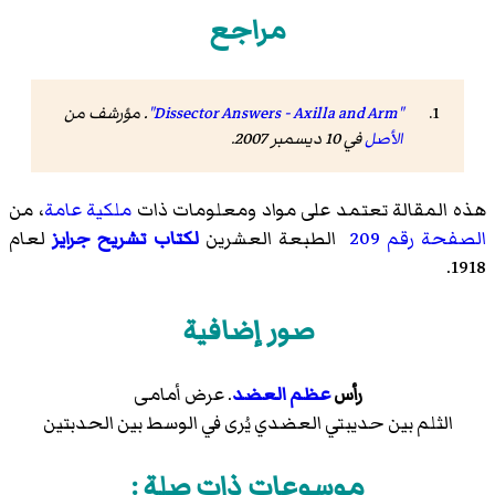
مراجع
"Dissector Answers - Axilla and Arm"
. مؤرشف من
الأصل
في 10 ديسمبر 2007
.
هذه المقالة تعتمد على مواد ومعلومات ذات
ملكية عامة
، من
الصفحة رقم 209
الطبعة العشرين
لكتاب تشريح جرايز
لعام
1918.
صور إضافية
رأس
عظم العضد
. عرض أمامى
الثلم بين حديبتي العضدي يُرى في الوسط بين الحدبتين
موسوعات ذات صلة :