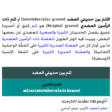
الثلم بين حديبتي العضد
(
Intertubercular groove
)‏ أو
ثلم ذات
الرأسين العضدي
(
Bicipital groove
)‏ هو
ثلم
(شق أو أخدود)
عميق يفصل الحديبتان
الكبيرة
والصغيرة
للعضدي عن بعضها
البعض، ويبيت فيه الوتر الطويل
للعضلة ذات الرأسين العضدية
ما بين أوتار كل من
العضلة الصدرية الكبيرة
على الشفّة الوحشية
(الجانبية)
والعضلة المدورة الكبيرة
على الشفة الإنسية
(الوسطية).
ثلم بين حديبتي العضد
الاسم اللاتيني
sulcus intertubercularis humeri
عظم العضد
الأيسر. عرض أمامي.