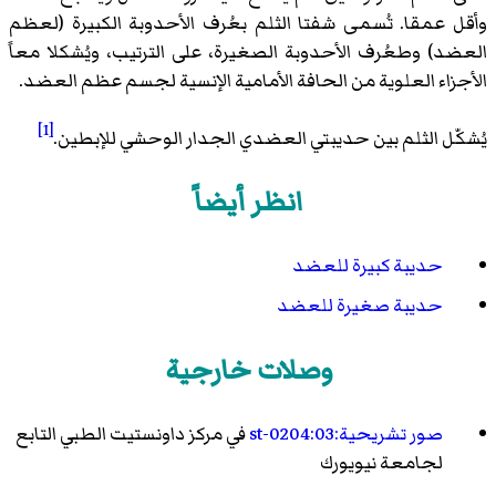
وأقل عمقا. تُسمى شفتا الثلم بعُرف الأحدوبة الكبيرة (لعظم
العضد) وطعُرف الأحدوبة الصغيرة، على الترتيب، ويُشكلا معاً
الأجزاء العلوية من الحافة الأمامية الإنسية لجسم عظم العضد.
[1]
يُشكّل الثلم بين حديبتي العضدي الجدار الوحشي للإبطين.
انظر أيضاً
حديبة كبيرة للعضد
حديبة صغيرة للعضد
وصلات خارجية
صور تشريحية:03:st-0204
في مركز داونستيت الطبي التابع
لجامعة نيويورك