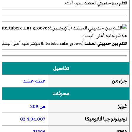
الثلم بين حديبتي العضد
يظهر أعلاه.
الثلم بين حديبتي العضد
(
Intertubercular groove
)‏ مؤشر عليه أعلى اليسار.
تفاصيل
جزء من
عظم عضد
معرفات
غرايز
ص
.209
ترمينولوجيا أناتوميكا
02.4.04.007
23396
FMA