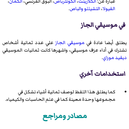
عبارة عن:
الكلارينت
،
الكونترباص
،
البوق الفرنسي
،
الكمان
،
الفيولا
،
التشيللو
والباص
.
في موسيقي الجاز
يطلق أيضا عادة في
موسيقي الجاز
علي عدد ثمانية أشخاص
تشترك في أداء عزف موسيقي، واشهرها كانت ثمانيات الموسيقي
ديفيد موراي
.
استخدامات آخري
كما يطلق هذا اللفظ لوصف ثمانية أشياء تشكل في
مجموعها وحدة معينة كما في علم الحاسبات والكيمياء.
مصادر ومراجع