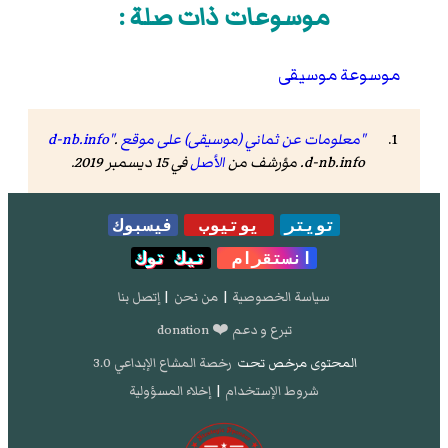
موسوعات ذات صلة :
موسوعة موسيقى
"معلومات عن ثماني (موسيقى) على موقع d-nb.info"
.
d-nb.info. مؤرشف من
الأصل
في 15 ديسمبر 2019.
تويتر
يوتيوب
فيسبوك
انستقرام
تيك توك
سياسة الخصوصية
|
من نحن
|
إتصل بنا
تبرع و دعم ❤️ donation
المحتوى مرخص تحت
رخصة المشاع الإبداعي 3.0
شروط الإستخدام
|
إخلاء المسؤولية