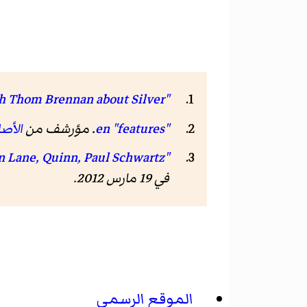
"Ambient Visions Presents a talk with Thom Brennan about Silver"
"features"
en
. مؤرشف من
الأص
"Morpheus Music Interviews - Bill Leeb, Ryan Farish, Collide< Brannan Lane, Quinn, Paul Schwartz"
في 19 مارس 2012.
الموقع الرسمي