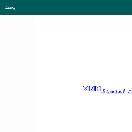
بحث
[3]
[2]
[1]
ات المتحدة
.