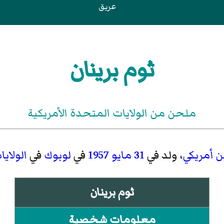
عريق
ثوم برينان
ملحن من الولايات المتحدة الأمريكية
ن
أمريكي
، ولد في
31 مايو
1957
في
لوبوك
في
الولاي
ثوم برينان
معلومات شخصية