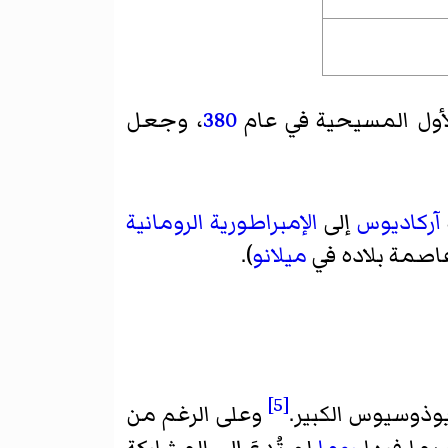
لأول المسيحية في عام
380
، وجعل
آركاديوس
إلى
الإمبراطورية الرومانية
اصمة بلاده في
ميلانو
).
[5]
ثيوذوسيوس الكبير.
وعلى الرغم من