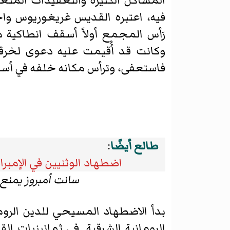
المشاكل الكثيرة والتعقيدات المتع
فيه، اعتبره القديس غريغوريوس واح
رَأس المجمع أولاً أسقف انطاكية مل
وكانت قد أُقيمت عليه دعوى لخرقه 
فاستعفى، وترأس مكانه خلفه في أسق
طالع أيضًا
:
اضطهاد الوثنيين في الإمبرا
سانت أمبروز يمنع
بدأ الاضطهاد المسيحي للدين الرو
الرومانية الشرقية. في ثمانينيات