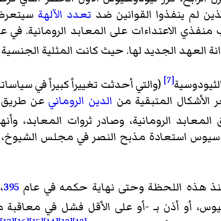
لذين لم ينفذوا القوانين ضد
تعدد الآلهة
سيتعرضو
نفذي الاعتداءات على المعابد الرومانية. في ع
 إدانة العهد الجديد لها. حيث كانت المثلية الجنسي
[7]
لثيودوسية
(والتي أحدثت تغييراً كبيراً في سياساته 
 الأشكال المتبقية من
الدين الروماني
عن طريق
لمعابد الرومانية، وصادر ثروات المعابد، وأ
وسيوس استعادة مذبح النصر في مجلس الشيوخ،
منذ هذه اللحظة وحتى نهاية حكمه في عام
395
،
وس، أو أذن بـ -أو على الأقل فشل في معاقبة م