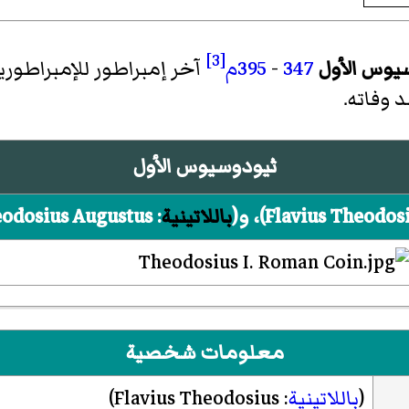
[3]
يوس الأول
347
-
395م
آخر إمبراطور للإمبراطور
 وفاته.
ثيودوسيوس الأول
Flavius Theodos
)‏، و(
باللاتينية
:
eodosius Augustus
معلومات شخصية
(
باللاتينية
:
Flavius Theodosius
)‏