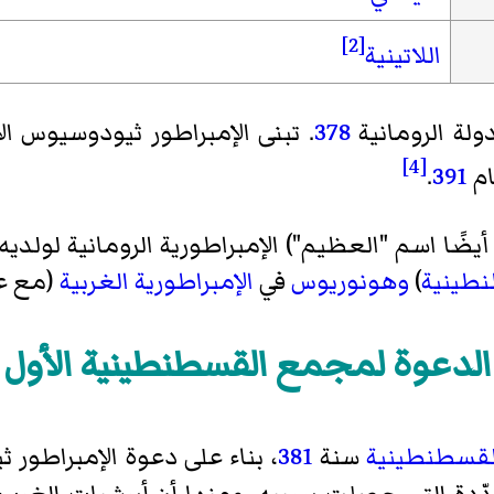
[2]
اللاتينية
ولة الرومانية
378
. تبنى الإمبراطور ثيودوسيوس ا
[4]
ام
391
.
ًا اسم "العظيم") الإمبراطورية الرومانية لولديه
طينية
)
وهونوريوس
في
الإمبراطورية الغربية
(مع ع
الدعوة لمجمع القسطنطينية الأول
لقسطنطينية
سنة
381
، بناء على دعوة الإمبراطور 