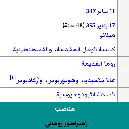
11 يناير
347
17 يناير
395
(48 سنة)
ميلانو
كنيسة الرسل المقدسة
،
والقسطنطينية
روما القديمة
[1]
غالا بلاسيديا
،
وهونوريوس
،
وآركاديوس
السلالة الثيودوسيوسية
مناصب
إمبراطور روماني