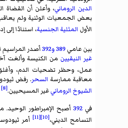
الدين الروماني
، وأعلن أن القضاة ا
بعض الجمعيات الوثنية ولم يعاقب م
الأول
المثلية الجنسية
، استنادًا إلى
بين عامي
389
و392
أصدر المراسيم ا
غير النيقيين
من الكنيسة وألغت آخر
عمل، وحظر تضحيات الدم، وأغلق ا
معاقبة ممارسة
السحر
. رفض ثيود
[8]
الشيوخ الروماني
غير المسيحيين.
في
392
أصبح الإمبراطور الوحيد. 
[11]
[10]
التسامح الديني،
أمر ثيودوسي