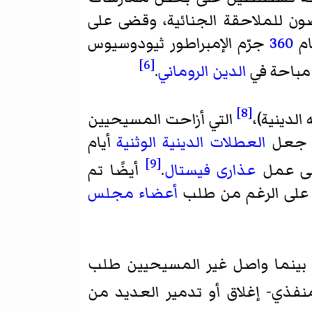
ن للملاحقة الجنائية، وقضى على
ام
360
جرّم الإمبراطور ثيودوسيوس
[6]
ة مباحة في
الدين الروماني
.
[8]
الدينية)،
التي أزاحت المسيحيين
 جعل
العطلات الدينية الوثنية
أيام
[9]
نهى عمل
عذارى فيستال
.
أيضًا تم
 على الرغم من طلب
أعضاء مجلس
 بينما واصل غير المسيحيين طلب
نفذي- إغلاق أو تدمير العديد من