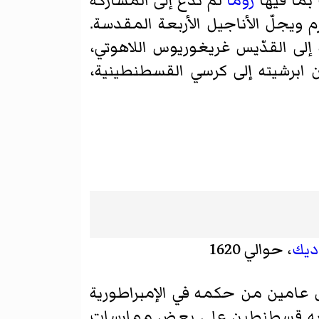
بما فيها
روما
لم تُدعَ إلى المشاركة
ويجلّ الأناجيل الأربعة المقدسة.
 إلى القدّيس غريغوريوس اللاهوتي،
ن ابرشيته إلى كرسي القسطنطينية،
ديك
، حوالي 1620
 عامين من حكمه في الإمبراطورية
ي فرضه قسطنطين على بعض ممارسات