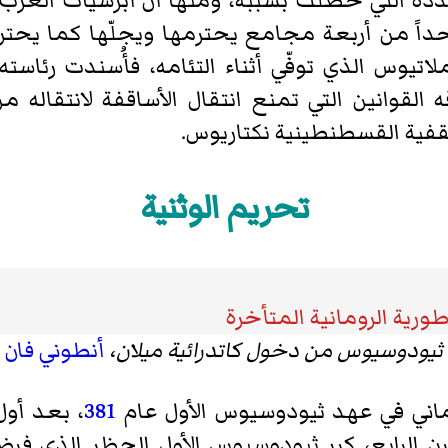
دّدة التي حصلت بسببه، ومنها أن أبرشيات الغرب 
داً من أربعة مجامع يحترمها ويجلّها كما يحترم 
اتيوس الذي توفّي أثناء التئامه، فأُسندت رئاسته
القوانين التي تمنع انتقال الأساقفة لانتقاله م
فية القسطنطينية نكتاريوس.
تحريم الوثنية
طورية الرومانية المتأخرة
 ثيودوسيوس من دخول كاتدرائية ميلان،
أنطوني فان 
ماني في عهد ثيودوسيوس الأول عام
381
، بعد أول
 القرن الرابع، كرر ثيودوسيوس الأول الحظر الذ