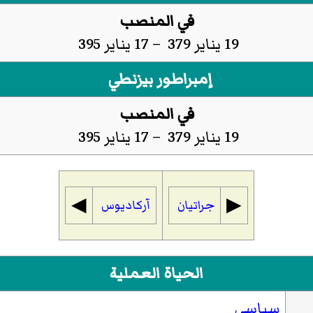
في المنصب
19 يناير 379 – 17 يناير 395
إمبراطور بيزنطي
في المنصب
19 يناير 379 – 17 يناير 395
◀︎
▶︎
جراتيان
آركاديوس
الحياة العملية
سياسي