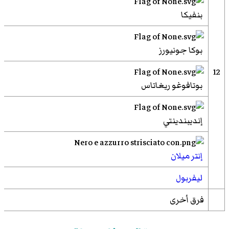
بنفيكا
بوكا جونيورز
12
بوتافوغو ريغاتاس
إنديبندينتي
إنتر ميلان
ليفربول
فرق أخرى