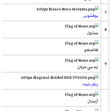
7
يوفنتوس
8
بنيارول
فلامنغو
9
ايه سي ميلان
ريفر بليت
أرسنال