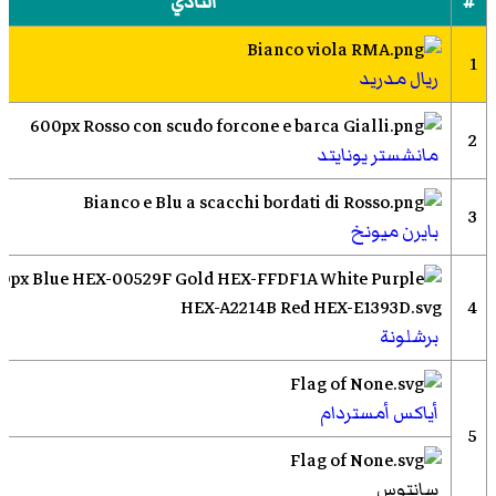
#
النادي
1
ريال مدريد
2
مانشستر يونايتد
3
بايرن ميونخ
4
برشلونة
أياكس أمستردام
5
سانتوس