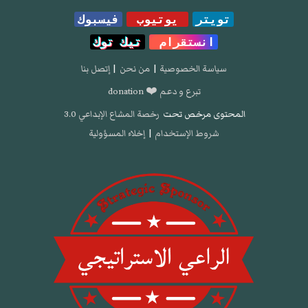
تويتر
يوتيوب
فيسبوك
انستقرام
تيك توك
سياسة الخصوصية
|
من نحن
|
إتصل بنا
تبرع و دعم ❤️ donation
المحتوى مرخص تحت
رخصة المشاع الإبداعي 3.0
شروط الإستخدام
|
إخلاء المسؤولية