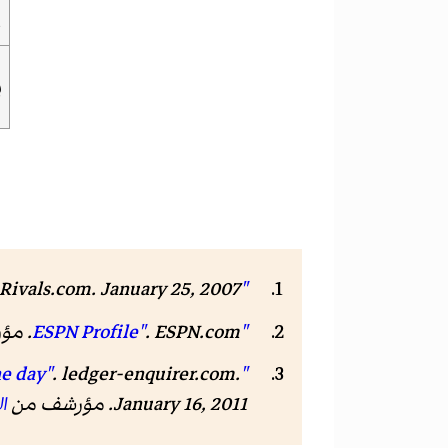
ا
ب
"Weakside defensive ends 2007"
. January 25, 2007. مؤرشف من
Rivals.com
"ESPN Profile"
ESPN.com
.
. م
.
ledger-enquirer.com
.
"Georgia football: Justin Houston to forgo senior season, enters NFL draft on deadline day"
January 16, 2011. مؤرشف من
ا