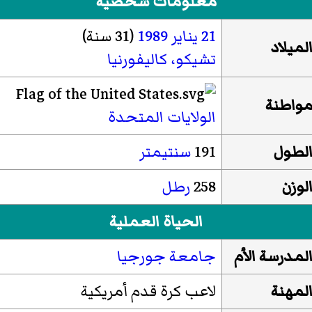
معلومات شخصية
21 يناير
1989
(31 سنة)
لميلاد
تشيكو، كاليفورنيا
واطنة
الولايات المتحدة
لطول
191
سنتيمتر
لوزن
258
رطل
الحياة العملية
لمدرسة الأم
جامعة جورجيا
لمهنة
لاعب كرة قدم أمريكية