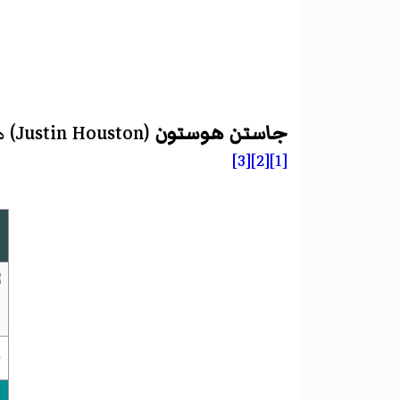
جاستن هوستون
(
Justin Houston
)‏
[3]
[2]
[1]