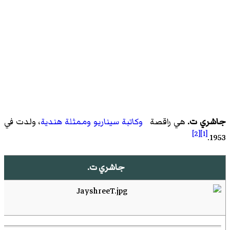
جاشري ت.
هي راقصة
وكاتبة سيناريو
وممثلة
هندية
، ولدت في
[2]
[1]
1953.
جاشري ت.