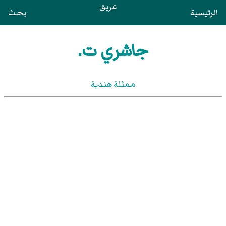
عريق
الرئيسية
بحث
جاشري ت.
ممثلة هندية