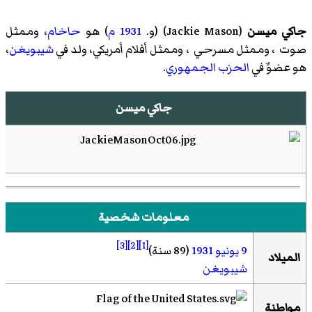
جاكي ميسن
(
Jackie Mason
)‏ (و.
1931
م
) هو
حاخام
، وممثل
صوت ، وممثل مسرحي ، وممثل أفلام أمريكي، ولد في
شيبويغن
،
هو عضوٌ في
الحزب الجمهوري
.
جاكي ميسن
معلومات شخصية
[3]
[2]
[1]
9 يونيو
1931
(89 سنة)
الميلاد
شيبويغن
مواطنة