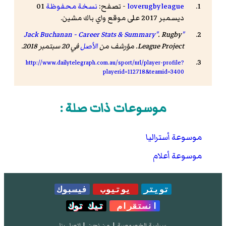
loverugbyleague
- تصفح:
نسخة محفوظة
01
ديسمبر 2017 على موقع واي باك مشين.
. Rugby
"Jack Buchanan - Career Stats & Summary"
League Project. مؤرشف من
الأصل
في 20 سبتمبر 2018
.
http://www.dailytelegraph.com.au/sport/nrl/player-profile?
playerid=112718&teamid=3400
موسوعات ذات صلة :
موسوعة أستراليا
موسوعة أعلام
تويتر
يوتيوب
فيسبوك
انستقرام
تيك توك
سياسة الخصوصية
|
من نحن
|
إتصل بنا