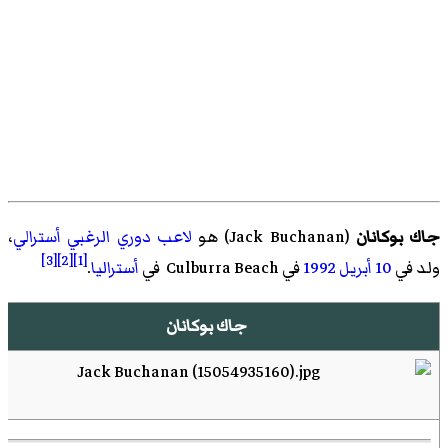
جاك بوكانان
(
Jack Buchanan
)‏ هو
لاعب دوري الرغبي
أسترالي
،
[3]
[2]
[1]
ولد في
10 أبريل
1992
في Culburra Beach في
أستراليا
.
جاك بوكانان