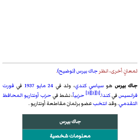
لمعانٍ أخرى، انظر
جاك بيرس (توضيح)
.
جاك بيرس
هو
سياسي
كندي
، ولد في
24 مايو
1937
في
فورت
[3]
[2]
[1]
فرانسيس
في
كندا
.
حزبياً
، نشط في
حزب أونتاريو المحافظ
التقدمي
. وقد
انتخب
عضو برلمان مقاطعة أونتاريو .
جاك بيرس
معلومات شخصية