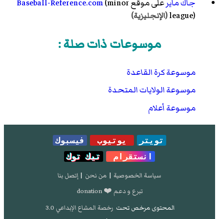
جاك ماير
على موقع
(minor
Baseball-Reference.com
league)
(الإنجليزية)
موسوعات ذات صلة :
موسوعة كرة القاعدة
موسوعة الولايات المتحدة
موسوعة أعلام
تويتر
يوتيوب
فيسبوك
انستقرام
تيك توك
سياسة الخصوصية
|
من نحن
|
إتصل بنا
تبرع و دعم ❤️ donation
المحتوى مرخص تحت
رخصة المشاع الإبداعي 3.0