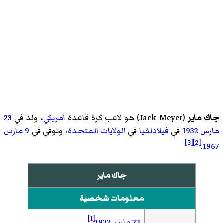
جاك ماير
(
Jack Meyer
)‏ هو لاعب كرة قاعدة
أمريكي
، ولد في
23
مارس
1932
في
فيلادلفيا
في
الولايات المتحدة
، وتوفي في
9 مارس
[3]
[2]
.
1967
جاك ماير
معلومات شخصية
[1]
23 مارس
1932