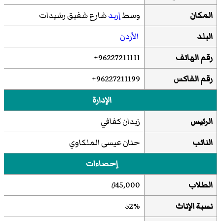
المكان
وسط
إربد
شارع شفيق رشيدات
البلد
الأردن
رقم الهاتف
96227211111+
رقم الفاكس
96227211199+
الإدارة
الرئيس
زيدان كفافي
النائب
حنان عيسى الملكاوي
إحصاءات
الطلاب
45,000
()
نسبة الإناث
52%