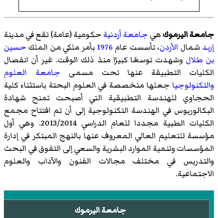
جامعة اليرموك
هي
جامعة
أردنية
حكومية (عامة) تقع في مدينة
إربد
شمال
الأردن
، تأسست عام
1976
بأمر ملكي من الملك
حسين
بن طلال
وشهدت توسعًا كبيرًا منذ ذلك الوقت. غير أن انفصال
الكليات التطبيقة عنها تحت مسمى
جامعة العلوم
والتكنولوجيا
جعلها متخصصة في العلوم البحتة باستثناء كلية
الحجاوي للهندسة التطبيقية التي أصبحت تمنح شهادة
البكالوريوس في الهندسة التكنولوجية إلى أن تم افتتاح مجمع
الكليات الطبية مجددا للعام الدراسي 2013/2014. وهي أول
مؤسسة للتعليم العالي المعروف عنها بالنهج المبتكر في إدارة
المؤسسات وتنمية الموارد البشرية والسعي إلى التفوق في البحث
والتدريس في مختلف مجالات الفنون والآداب والعلوم
الاجتماعية.
جامعة اليرموك