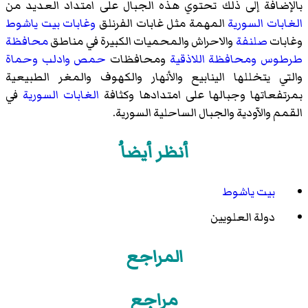
بالإضافة إلى ذلك تحتوي هذه الجبال على امتداد العديد من
الغابات السورية
المهمة مثل غابات
الفرنلق
وغابات بيت ياشوط
وغابات
صلنفة
والاحراش والمحميات الكبيرة في مناطق
محافظة
طرطوس
ومحافظة اللاذقية
ومحافظات
حمص
وادلب
وحماة
والتي يتخللها الينابيع والأنهار والكهوف والمغر الطبيعية
بمرتفعاتها وجبالها على امتدادها وكثافة
الغابات السورية
في
القمم والآودية والجبال الساحلية السورية.
أنظر أيضاُ
بيت ياشوط
دولة العلويين
المراجع
مراجع