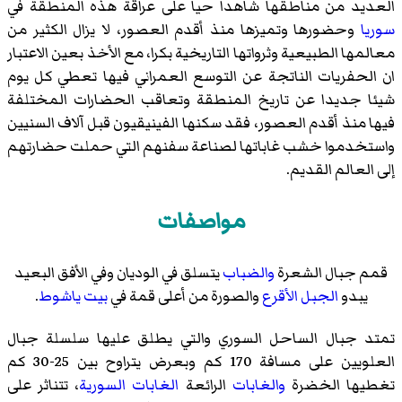
العديد من مناطقها شاهدا حيا على عراقة هذه المنطقة في
سوريا
وحضورها وتميزها منذ أقدم العصور، لا يزال الكثير من
معالمها الطبيعية وثرواتها التاريخية بكرا، مع الأخذ بعين الاعتبار
ان الحفريات الناتجة عن التوسع العمراني فيها تعطي كل يوم
شيئا جديدا عن تاريخ المنطقة وتعاقب الحضارات المختلفة
فيها منذ أقدم العصور، فقد سكنها الفينيقيون قبل آلاف السنيين
واستخدموا خشب غاباتها لصناعة سفنهم التي حملت حضارتهم
إلى العالم القديم.
مواصفات
قمم جبال الشعرة
والضباب
يتسلق في الوديان وفي الأفق البعيد
يبدو
الجبل الأقرع
والصورة من أعلى قمة في
بيت ياشوط
.
تمتد جبال الساحل السوري والتي يطلق عليها سلسلة جبال
العلويين على مسافة 170 كم وبعرض يتراوح بين 25-30 كم
تغطيها الخضرة
والغابات
الرائعة
الغابات السورية
، تتناثر على