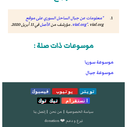
"معلومات عن جبال الساحل السوري على موقع
. viaf.org. مؤرشف من
viaf.org"
الأصل
في 11 أبريل 2020.
موسوعات ذات صلة :
موسوعة سوريا
موسوعة جبال
تويتر
يوتيوب
فيسبوك
انستقرام
تيك توك
سياسة الخصوصية
|
من نحن
|
إتصل بنا
تبرع و دعم ❤️ donation