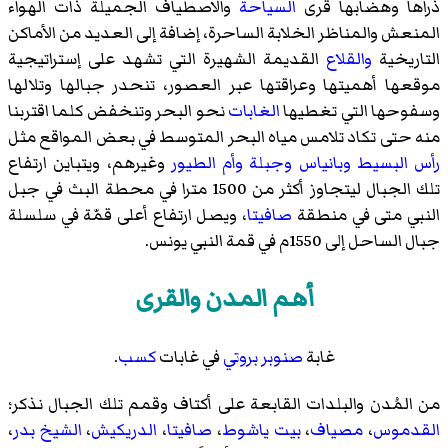
ذراها وهضابها قرى
السياحة
والاصطياف الجميلة ذات الهواء
المنعش والمناظر الخلابة الساحرة، إضافة إلى العديد من الأماكن
التاريخية
والقلاع
القديمة الشهيرة التي تشهد على إستراتيجية
موقعها أهميتها وعراقتها عبر العصور، تنحدر جبالها وتلالها
وسفوحها التي تغطيها
الغابات
نحو البحر وتنخفض كلما اقتربنا
منه حتى تكاد تلامس مياه البحر المتوسط في بعض المواقع مثل
رأس البسيط
وبانياس
وجبلة
وأم الطيور
وغيرهم، ويتباين ارتفاع
تلك الجبال ليتجاوز أكثر من 1500 مترا في محطة البث في
جبل
النبي متى
في منطقة
صافيتا
، ويصل ارتفاع أعلى قمّة في سلسلة
جبال الساحل إلى 1550م في قمة
النبي يونس
.
أهم المدن والقرى
غابة
صنوبر بروتي
في غابات
كسب
.
من المُدن والبلدات القابعة على أكتاف وقمم تلك الجبال نذكر؛
القدموس
،
مصياف
،
بيت ياشوط
،
صافيتا
،
الدريكيش
،
الشيخ بدر
،