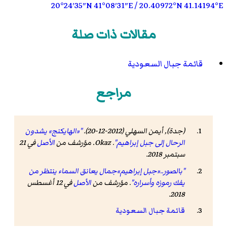
20°24′35″N
41°08′31″E
/
20.40972°N 41.14194°E
مقالات ذات صلة
قائمة جبال السعودية
مراجع
(جدة), أيمن السهلي (2012-12-20).
"«الهايكنج» يشدون
الرحال إلى جبل إبراهيم"
.
Okaz
. مؤرشف من
الأصل
في 21
سبتمبر 2018
.
"بالصور..«جبل إبراهيم»جمال يعانق السماء ينتظر من
يفك رموزه وأسراره"
. مؤرشف من
الأصل
في 12 أغسطس
.
2018
قائمة جبال السعودية