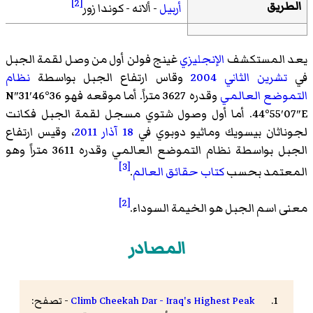
[2]
الطريق
أربيل
- ألانه - كوندا زور
يعد المستكشف
الإنجليزي
غينج فولن أول من وصل لقمة الجبل
في
تشرين الثاني
2004
وقاس ارتفاع الجبل بواسطة
نظام
التموضع العالمي
وقدره 3627 متراً. أما موقعه فهو 36°46′31″N
44°55′07″E. أما أول وصول شتوي مسجل لقمة الجبل فكانت
لجوناثان بيسويك وماثيو دوبوي في
18 آذار
2011
، وقيس ارتفاع
الجبل بواسطة نظام التموضع العالمي وقدره 3611 متراً وهو
[3]
المعتمد بحسب
كتاب حقائق العالم
.
[2]
معنى اسم الجبل هو الخيمة السوداء.
المصادر
Climb Cheekah Dar - Iraq's Highest Peak
- تصفح: