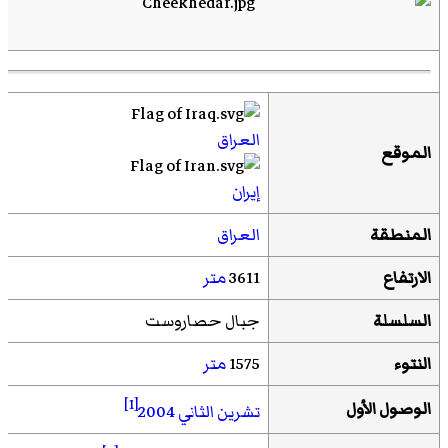
العراق
الموقع
إيران
المنطقة
العراق
الارتفاع
3611
متر
السلسلة
جبال حصاروست
النتوء
1575
متر
[1]
الوصول الأول
تشرين الثاني
2004