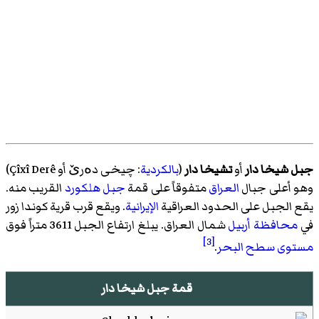
جبل شيخا دار
أو
تشيخا دار
(
بالكردية
:
چیخی دەرێ أو Çîxî Derê
)‏
وهو أعلى جبال
العراق
متفوقاً على قمة
جبل هلكورد
القريب منه.
يقع الجبل على الحدود العراقية
الإيرانية
. ويقع قرب قرية كوندا زور
في
محافظة أربيل
شمال العراق. يبلغ ارتفاع الجبل 3611 متراً فوق
[3]
مستوى سطح البحر
.
قمة جبل شيخا دار