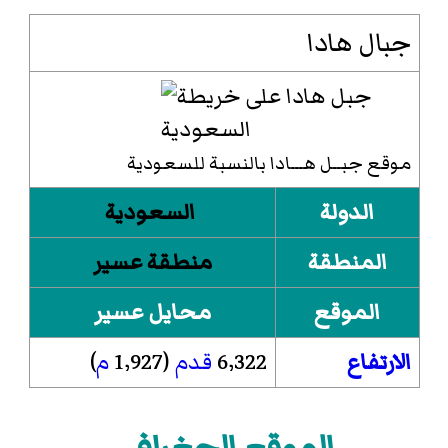
جبال هادا
موقع جبــل هـــادا بالنسبة للسعودية
الدولة
السعودية
المنطقة
منطقة عسير
الموقع
محايل عسير
الارتفاع
6٬322
قدم
(1٬927
م
)
الموقع الجغرافي