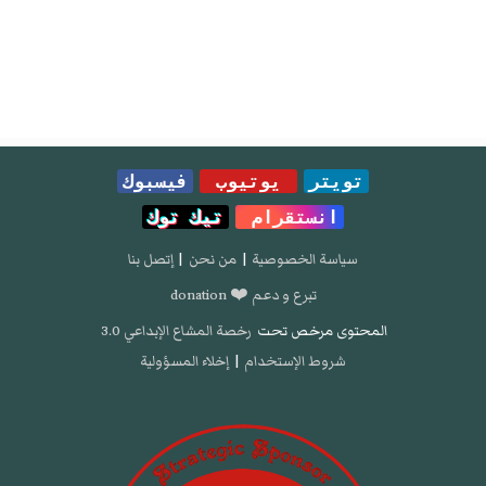
تويتر
يوتيوب
فيسبوك
انستقرام
تيك توك
سياسة الخصوصية
|
من نحن
|
إتصل بنا
تبرع و دعم ❤️ donation
المحتوى مرخص تحت
رخصة المشاع الإبداعي 3.0
شروط الإستخدام
|
إخلاء المسؤولية