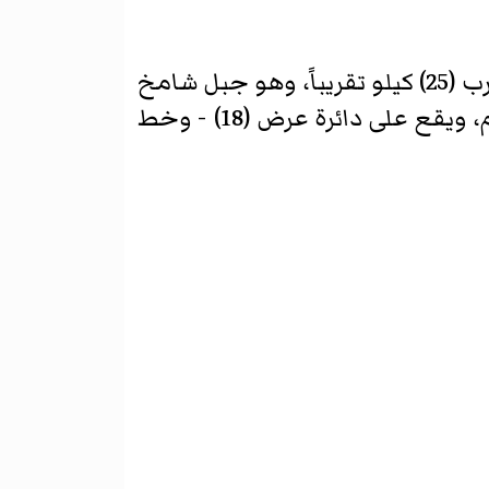
إلى الشمال الشرقي من محافظة محائل عسير بما يقارب (25) كيلو تقريباً، وهو جبل شامخ
، وأما ارتفاع الجبل فيقدر بحوالي (6322) قدم، ويقع على دائرة عرض (18) - وخط