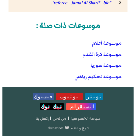
.
"referee - Jamal Al Sharif - bio"
موسوعات ذات صلة :
موسوعة أعلام
موسوعة كرة القدم
موسوعة سوريا
موسوعة تحكيم رياضي
تويتر
يوتيوب
فيسبوك
انستقرام
تيك توك
سياسة الخصوصية
|
من نحن
|
إتصل بنا
تبرع و دعم ❤️ donation