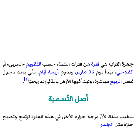
جمرة التراب
هي
فترة
من فترات السّنة، حسب
التّقويم
«العربي» أو
الفلاحي
، تبدأ يوم
06
مارس
وتدوم
أربعة أيّام
، تأتي بعد دخول
[1]
فصل
الربيع
مباشرة، وتبدأ فيها الأرض بالدّفئ تدريجيّا
.
أصل التّسمية
سمّيت بذلك لأنّ درجة حرارة الأرض في هذه الفترة ترتفع وتصبح
حارّة مثل
الجّمر
.