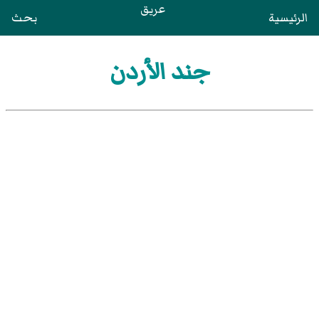
عريق
الرئيسية
بحث
جند الأردن