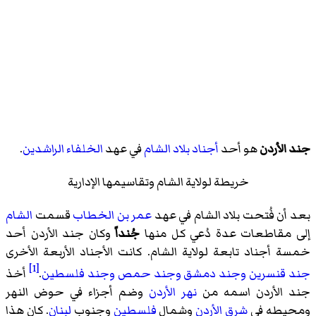
جند الأردن
هو أحد
أجناد
بلاد الشام
في عهد
الخلفاء الراشدين
.
خريطة لولاية الشام وتقاسيمها الإدارية
بعد أن فُتحت بلاد الشام في عهد
عمر بن الخطاب
قسمت
الشام
إلى مقاطعات عدة دُعي كل منها
جُنداً
وكان جند الأردن أحد
خمسة أجناد تابعة لولاية الشام. كانت الأجناد الأربعة الأخرى
[1]
جند قنسرين
وجند دمشق
وجند حمص
وجند فلسطين
.
أخذ
جند الأردن اسمه من
نهر الأردن
وضم أجزاء في حوض النهر
ومحيطه في
شرق الأردن
وشمال
فلسطين
وجنوب
لبنان
. كان هذا