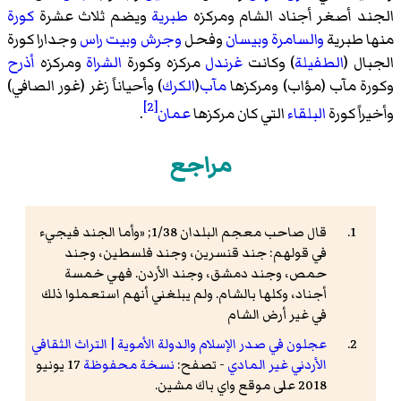
الجند أصغر أجناد الشام ومركزه
طبرية
ويضم ثلاث عشرة
كورة
منها طبرية
والسامرة
وبيسان
وفحل
وجرش
وبيت راس
وجدارا
كورة
الجبال (
الطفيلة
) وكانت
غرندل
مركزه وكورة
الشراة
ومركزه
أذرح
وكورة مآب (مؤاب) ومركزها
مآب
(
الكرك
) وأحياناً زغر (غور الصافي)
[2]
وأخيراً كورة
البلقاء
التي كان مركزها
عمان
.
مراجع
قال صاحب معجم البلدان 1/38; «وأما الجند فيجيء
في قولهم: جند قنسرين، وجند فلسطين، وجند
حمص، وجند دمشق، وجند الأردن. فهي خمسة
أجناد، وكلها بالشام. ولم يبلغني أنهم استعملوا ذلك
في غير أرض الشام
عجلون في صدر الإسلام والدولة الأموية | التراث الثقافي
الأردني غير المادي
- تصفح:
نسخة محفوظة
17 يونيو
2018 على موقع واي باك مشين.