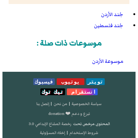
جُند الأردن
جُند فلسطين
موسوعات ذات صلة :
موسوعة الأردن
تويتر
يوتيوب
فيسبوك
انستقرام
تيك توك
سياسة الخصوصية
|
من نحن
|
إتصل بنا
تبرع و دعم ❤️ donation
المحتوى مرخص تحت
رخصة المشاع الإبداعي 3.0
شروط الإستخدام
|
إخلاء المسؤولية