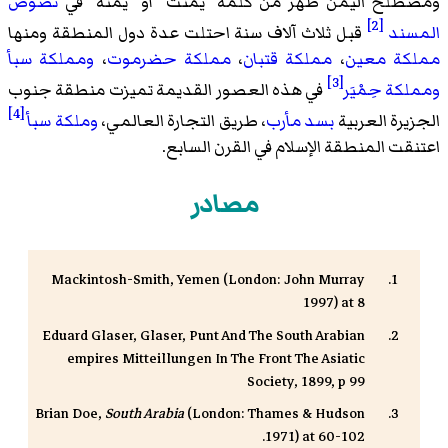
ومصطلح اليمن ظهر من كلمة "يمنت" أو "يمنة" في
نصوص
[2]
المسند
قبل ثلاث آلاف سنة احتلت عدة دول المنطقة ومنها
مملكة معين
،
مملكة قتبان
،
مملكة حضرموت
،
ومملكة سبأ
[3]
ومملكة حِمْيَر
في هذه العصور القديمة تميزت منطقة جنوب
[4]
الجزيرة العربية
بسد مأرب
، طريق التجارة العالمي،
وملكة سبأ
اعتنقت المنطقة الإسلام في القرن السابع.
مصادر
Mackintosh-Smith, Yemen (London: John Murray
1997) at 8
Eduard Glaser, Glaser, Punt And The South Arabian
empires Mitteillungen In The Front The Asiatic
Society, 1899, p 99
Brian Doe,
South Arabia
(London: Thames & Hudson
1971) at 60-102.