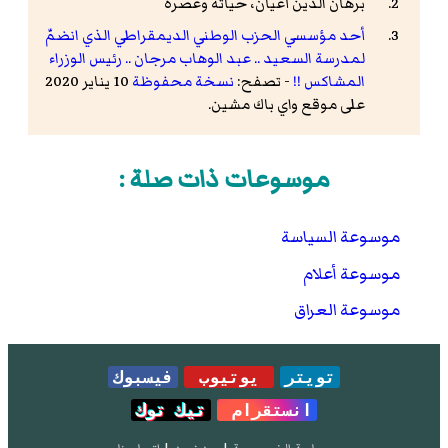
برهان الدين أعيان، حياته وعصره
أحد مؤسسي الحزب الوطني الديمقراطي الذي انضمّ
لمدرسة السعيد .. عبد الوهاب مرجان .. رئيس الوزراء
المشاكس !!
- تصفح:
نسخة محفوظة
10 يناير 2020
على موقع واي باك مشين.
موسوعات ذات صلة :
موسوعة السياسة
موسوعة أعلام
موسوعة العراق
تويتر
يوتيوب
فيسبوك
انستقرام
تيك توك