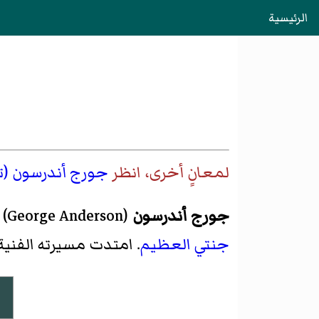
الرئيسية
لمعانٍ أخرى، انظر
جورج أندرسون (ت
جورج أندرسون
(
George Anderson
)‏
جنتي العظيم
. امتدت مسيرته الفنية لأكثر