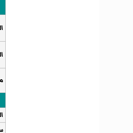
ال
ال
م
ا
س