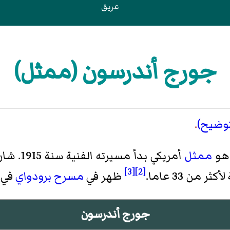
عريق
جورج أندرسون (ممثل)
وضيح)
.
 هو
ممثل
أمريكي بدأ مسيرته الفنية سنة 1915. شارك في قرابة 74 فلما. من أعماله
[3]
[2]
 من 33 عاما.
ظهر في
مسرح برودواي
في
جورج أندرسون