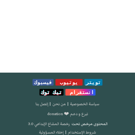
تويتر
يوتيوب
فيسبوك
انستقرام
تيك توك
سياسة الخصوصية
|
من نحن
|
إتصل بنا
تبرع و دعم ❤️ donation
المحتوى مرخص تحت
رخصة المشاع الإبداعي 3.0
شروط الإستخدام
|
إخلاء المسؤولية