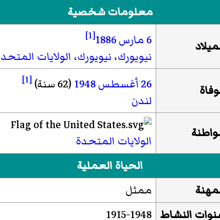
معلومات شخصية
[1]
6 مارس
1886
ميلاد
نيويورك
،
نيويورك
،
الولايات المتحد
[1]
26 أغسطس
1948
(62 سنة)
وفاة
لندن
واطنة
الولايات المتحدة
الحياة العملية
لمهنة
ممثل
نوات النشاط
1915-1948