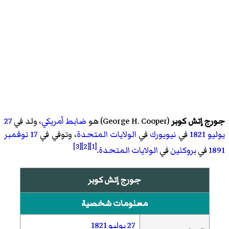
جورج إتش كوبر
(
George H. Cooper
)‏ هو
ضابط
أمريكي
، ولد في
27
يوليو
1821
في
نيويورك
في
الولايات المتحدة
، وتوفي في
17 نوفمبر
[3]
[2]
[1]
1891
في
بروكلين
في
الولايات المتحدة
.
جورج إتش كوبر
معلومات شخصية
27 يوليو
1821