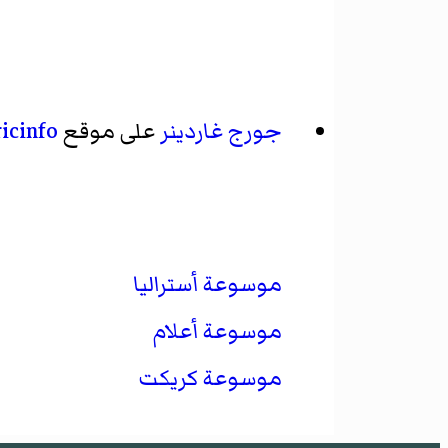
جورج غاردينر
على موقع
icinfo
موسوعة أستراليا
موسوعة أعلام
موسوعة كريكت