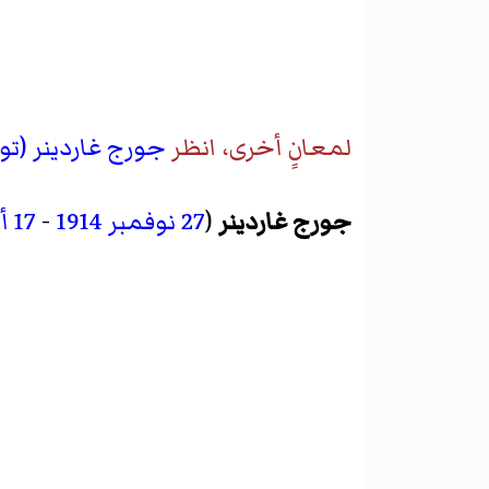
لمعانٍ أخرى، انظر
جورج غاردينر (ت
جورج غاردينر
(
27 نوفمبر
1914
-
17 أكتوبر