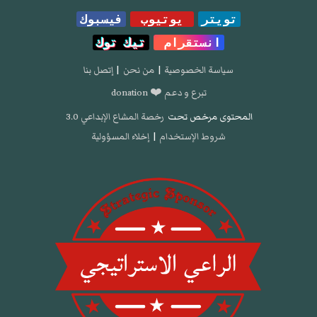
تويتر
يوتيوب
فيسبوك
انستقرام
تيك توك
سياسة الخصوصية
|
من نحن
|
إتصل بنا
تبرع و دعم ❤️ donation
المحتوى مرخص تحت
رخصة المشاع الإبداعي 3.0
شروط الإستخدام
|
إخلاء المسؤولية