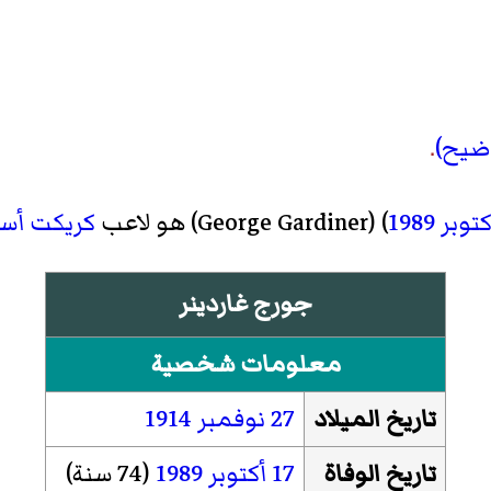
وضيح)
.
1989
) (
George Gardiner
)‏ هو لاعب
كريكت
أست
جورج غاردينر
معلومات شخصية
تاريخ الميلاد
27 نوفمبر
1914
تاريخ الوفاة
17 أكتوبر
1989
(74 سنة)