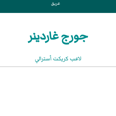
عريق
جورج غاردينر
لاعب كريكت أسترالي