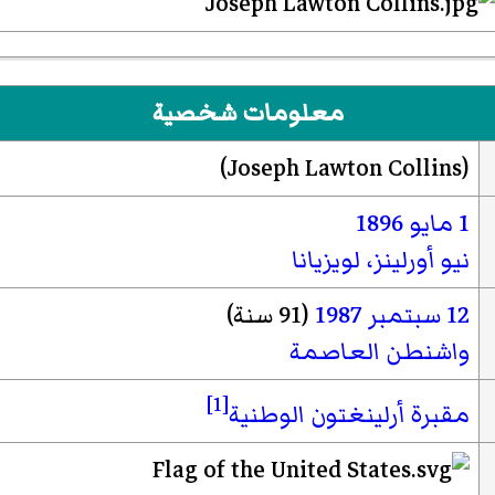
معلومات شخصية
(
Joseph Lawton Collins
)‏
1 مايو
1896
نيو أورلينز، لويزيانا
12 سبتمبر
1987
(91 سنة)
واشنطن العاصمة
[1]
مقبرة أرلينغتون الوطنية