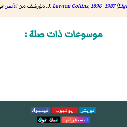
. مؤرشف من
الأصل
في 22 يون
موسوعات ذات صلة :
تويتر
يوتيوب
فيسبوك
انستقرام
تيك توك