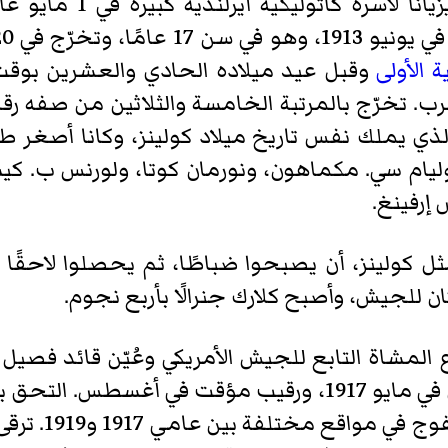
 الأولى
وقبل عيد ميلاده الحادي والعشرين بوقت ق
ذي يملك نفس تاريخ ميلاد كولينز، وكانا أصغر طلاب
يام سي. مكماهون، ونورمان كوتا، ولورنس ب. كيسر،
إرفينغ.
ثل كولينز، أن يصبحوا ضباطًا، ثم يحصلوا لاحقًا 
ن للجيش، وأصبح كلارك جنرالًا بأربع نجوم.
ع المشاة التابع للجيش الأمريكي وعُيّن قائد فصيل
والعشرين 22. ترقى إلى رتبة ملازم أول في مايو 1917، ورقيب