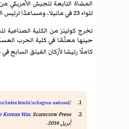
للواء 23 في مانيلا، ومساعدًا لرئيس الأركان، بوصفه ضابطًا في المجموعة-2، مع الفرقة الفلبينية من عام 1933 إلى 1934.
تخرج كولينز من الكلية الصناعية للجيش الأمريك
كاملًا رئيسًا لأركان الفيلق السابع في عام 1
mv/index.html#/arlington-national/
. Scarecrow Press. صفحة 65. . مؤرشف من
he Korean War
أبريل 2016
.