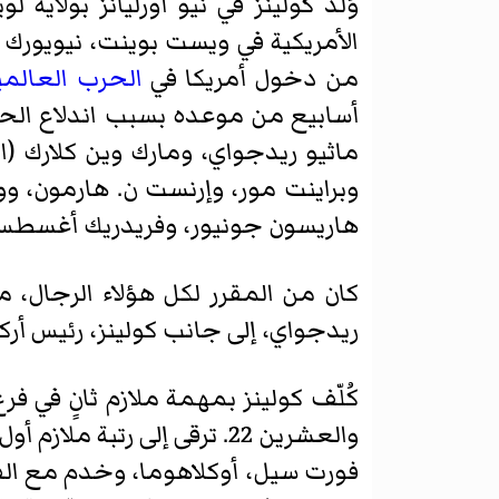
من دخول أمريكا في
الحرب العالمية
ماثيو ريدجواي، ومارك وين كلارك (ال
وبراينت مور، وإرنست ن. هارمون، وول
هاريسون جونيور، وفريدريك أغسطس 
كان من المقرر لكل هؤلاء الرجال، م
ريدجواي، إلى جانب كولينز، رئيس أركا
كُلّف كولينز بمهمة ملازم ثانٍ في فر