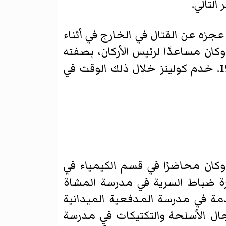
التالي.
زة، في الحادي عشر من نوفمبر 1918. ومع عجزه عن القتال في الخارج في أثناء
، قاد كولينز الكتيبة الثالثة، وفوج المشاة الثامن عشر في فرنسا في يونيو 1919، وكان مساعدًا لرئيس الأركان، بصفته
ضابطًا في مجموعة الثلاث في القوات الأميركية في ألمانيا في الفترة من 1920 إلى 1921. خدم كولينز خلال ذلك الوقت في
 عام 1920، وكان محاضرًا في قسم الكيمياء في
تحدة من عام 1921 حتى عام 1925. تخرج من دورة ضباط السرية في مدرسة المشاة
جورجيا في عام 1926، ومن الدورة المتقدمة في مدرسة المدفعية الميدانية
 مجال الأسلحة والتكتيكات في مدرسة