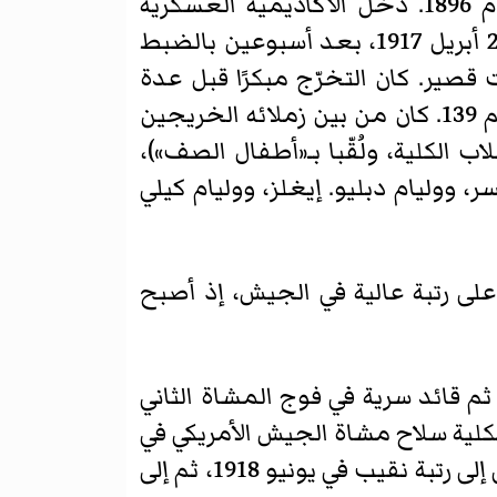
وُلد كولينز في نيو أورليانز بولاية لويزيانا لأسرة كاثوليكية أيرلندية كبيرة في 1 مايو عام 1896. دخل الأكاديمية العسكرية
الأمريكية في ويست بوينت، نيويورك في يونيو 1913، وهو في سن 17 عامًا، وتخرّج في 20 أبريل 1917، بعد أسبوعين بالضبط
صير. كان التخرّج مبكرًا قبل عدة
أسابيع من موعده بسبب اندلاع الحرب. تخرّج بالمرتبة الخامسة والثلاثين من صفه رقم 139. كان من بين زملائه الخريجين
 الكلية، ولُقّبا بـ«أطفال الصف»)،
 ووليام دبليو. إيغلز، ووليام كيلي
على رتبة عالية في الجيش، إذ أصبح
 ثم قائد سرية في فوج المشاة الثاني
 مؤقت في أغسطس. التحق بكلية سلاح مشاة الجيش الأمريكي في
فورت سيل، أوكلاهوما، وخدم مع الفوج في مواقع مختلفة بين عامي 1917 و1919. ترقى إلى رتبة نقيب في يونيو 1918، ثم إلى