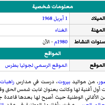
معلومات شخصية
لميلاد
1 أبريل
1968
لمهنة
الغناء
نوات النشاط
1980م
- الآن
المواقع
لموقع
الموقع الرسمي لجوليا بطرس
ور
، من مواليد
بيروت
، درست في مدارس
راهبات 
أول أغنية لها وكانت بعنوان
غابت شمس الحق
وقد
من الأغاني الوطنية حيث أصبح لها بعدها قاعدة
عالم العربي
. عرفت بأغانيها الوطنية في عقد
ال