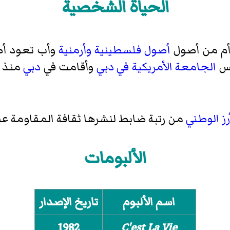
الحياة الشخصية
م من أصول
أصول فلسطينية
وأرمنية
وأب تعود أص
يس
الجامعة الأمريكية في دبي
وأقامت في
دبي
رز الوطني
من رتبة ضابط لنشرها ثقافة المقاومة عبر
الألبومات
اسم الألبوم
تاريخ الإصدار
1982
C'est La Vie