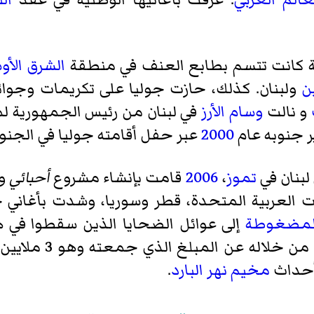
 كانت تتسم بطابع العنف في منطقة
الشرق الأ
ن
ولبنان. كذلك، حازت جوليا على تكريمات وجوائ
و نالت
وسام الأرز
في لبنان من رئيس الجمهورية ل
ر جنوبه عام
2000
عبر حفل أقامته جوليا في الجنوب
لبنان في
تموز
،
2006
قامت بإنشاء مشروع
أحبائي
وه
ارات العربية المتحدة، قطر وسوريا، وشدت بأغان
المضغوطة
إلى عوائل الضحايا الذين سقطوا في 
عقدت جوليا مؤتمراً
 أحداث
مخيم نهر البارد
.