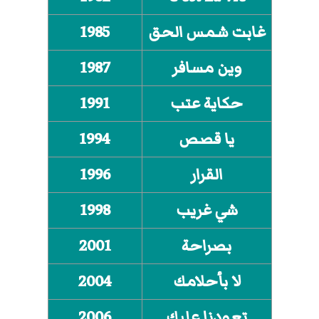
غابت شمس الحق
1985
وين مسافر
1987
حكاية عتب
1991
يا قصص
1994
القرار
1996
شي غريب
1998
بصراحة
2001
لا بأحلامك
2004
تعودنا عليك
2006