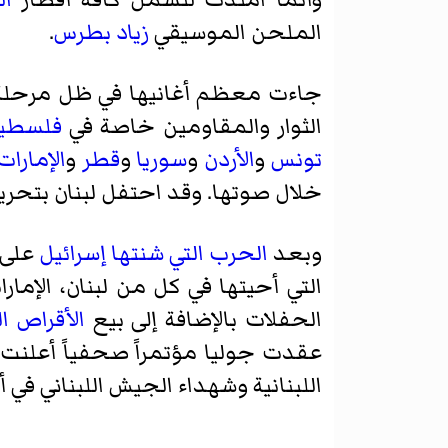
الملحن الموسيقي
زياد بطرس
.
جاءت معظم أغانيها في ظل مرحلة
الثوار والمقاومين خاصة في
فلسطي
تونس
و
الأردن
و
سوريا
و
قطر
و
الإمارات
خلال صوتها. وقد احتفل لبنان بتحري
وبعد
الحرب التي شنتها إسرائيل
على 
التي أحيتها في كل من لبنان، الإم
الحفلات بالإضافة إلى بيع
الأقراص 
اللبنانية وشهداء الجيش اللبناني في