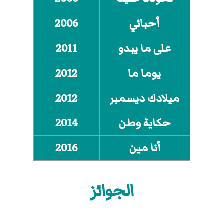
أحبائي
2006
على ما يبدو
2011
يوما ما
2012
ميلادك ديسمبر
2012
حكاية وطن
2014
أنا مين
2016
الجوائز