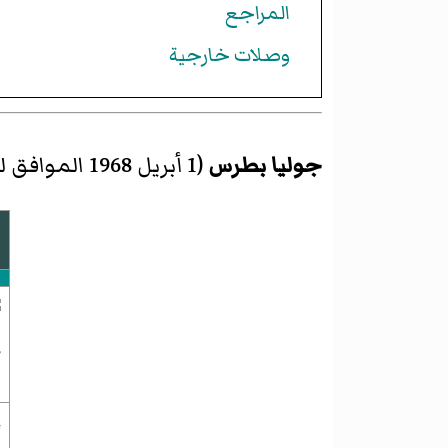
المراجع
وصلات خارجية
جوليا بطرس
(1 أبريل 1968 الموافق لـ 2 محرم 1388هـ -) هي مغنية
ب