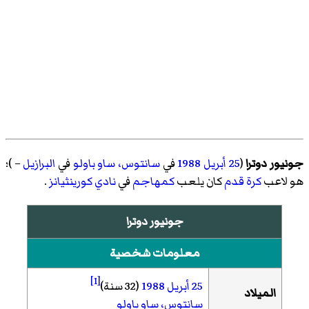
جونيور دوترا
(
25 أبريل
1988
في
سانتوس، ساو باولو
في
البرازيل
– )؛
هو لاعب
كرة قدم
كان يلعب
كمهاجم
في
نادي كورينثيانز
.
جونيور دوترا
معلومات شخصية
[1]
25 أبريل
1988
(32 سنة)
الميلاد
سانتوس، ساو باولو