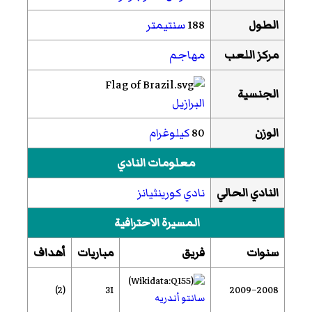
الطول
188
سنتيمتر
مركز اللعب
مهاجم
الجنسية
البرازيل
الوزن
80
كيلوغرام
معلومات النادي
النادي الحالي
نادي كورينثيانز
المسيرة الاحترافية
سنوات
فريق
مباريات
أهداف
(2)
31
2008–2009
سانتو أندريه