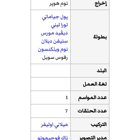
إخراج
توم هوپر
پول جياماتي
لورا ليني
ديڤيد مورس
بطولة
ستيفن ديلان
توم ويلكنسون
رفوس سويل
البلد
لغة العمل
عدد المواسم
1
عدد الحلقات
7
التركيب
ميلاني اوليفر
مدير التصوير
تاك فوجيموتو