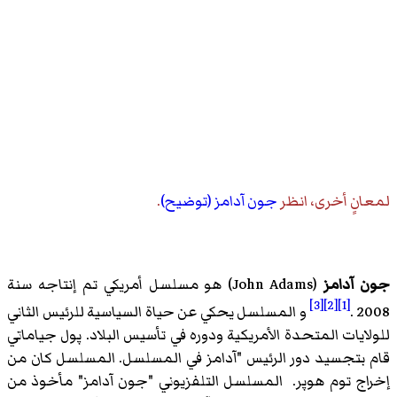
لمعانٍ أخرى، انظر
جون آدامز (توضيح)
.
جون آدامز
(
John Adams
)‏ هو مسلسل أمريكي تم إنتاجه سنة
[3]
[2]
[1]
2008 .
و المسلسل يحكي عن حياة السياسية للرئيس الثاني
للولايات المتحدة الأمريكية ودوره في تأسيس البلاد. پول جياماتي
قام بتجسيد دور الرئيس "آدامز في المسلسل. المسلسل كان من
إخراج توم هوپر. المسلسل التلفزيوني "جون آدامز" مأخوذ من