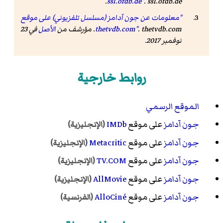
ssl.ofdb.de"
. ssl.ofdb.de.
"معلومات عن جون آدامز (مسلسل تلفزيوني) على موقع
. thetvdb.com. مؤرشف من
thetvdb.com"
الأصل
في 23
نوفمبر 2017.
روابط خارجية
الموقع الرسمي
جون آدامز
على موقع
IMDb
(الإنجليزية)
جون آدامز
على موقع
Metacritic
(الإنجليزية)
جون آدامز
على موقع
TV.COM
(الإنجليزية)
جون آدامز
على موقع
AllMovie
(الإنجليزية)
جون آدامز
على موقع
AlloCiné
(الفرنسية)