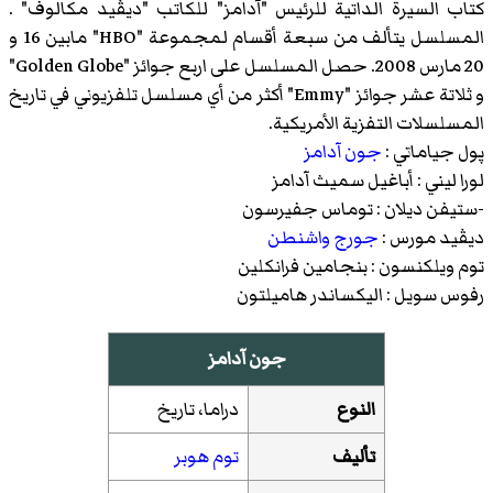
كتاب السيرة الداتية للرئيس "آدامز" للكاتب "ديڤيد مكالوف" .
المسلسل يتألف من سبعة أقسام لمجموعة "HBO" مابين 16 و
20 مارس 2008. حصل المسلسل على اربع جوائز "Golden Globe"
و ثلاتة عشر جوائز "Emmy" أكثر من أي مسلسل تلفزيوني في تاريخ
المسلسلات التفزية الأمريكية.
پول جياماتي :
جون آدامز
لورا ليني : أباغيل سميث آدامز
-ستيفن ديلان :
توماس جفيرسون
ديڤيد مورس :
جورج واشنطن
توم ويلكنسون :
بنجامين فرانكلين
رفوس سويل :
اليكساندر هاميلتون
جون آدامز
النوع
دراما، تاريخ
تأليف
توم هوبر