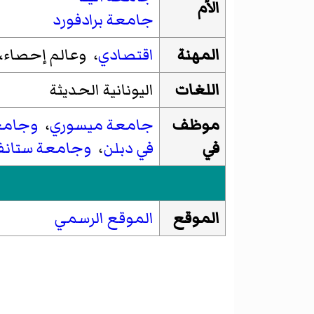
الأم
جامعة برادفورد
المهنة
اقتصادي
، وعالم إحصاء
اللغات
اليونانية الحديثة
موظف
جامعة ميسوري
،
وجامع
في
في دبلن
،
وجامعة ستانف
الموقع
الموقع الرسمي