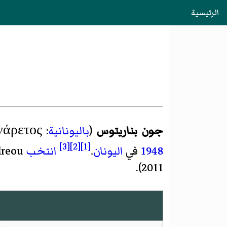
الرئيسية
جون بناريتوس
(
باليونانية
:
νάρετος
[3]
[2]
[1]
1948
في
اليونان
.
انتخب
2011).