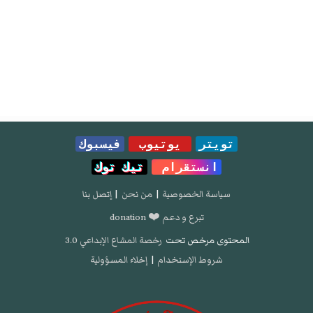
تويتر
يوتيوب
فيسبوك
انستقرام
تيك توك
سياسة الخصوصية
|
من نحن
|
إتصل بنا
تبرع و دعم ❤️ donation
المحتوى مرخص تحت
رخصة المشاع الإبداعي 3.0
شروط الإستخدام
|
إخلاء المسؤولية