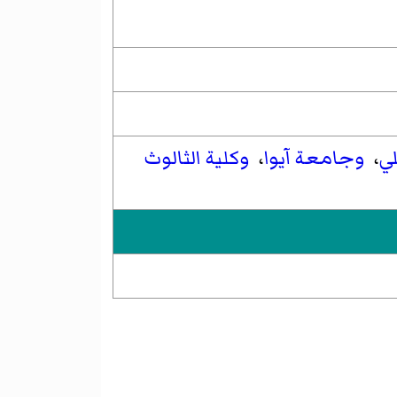
لي
،
وجامعة آيوا
،
وكلية الثالوث