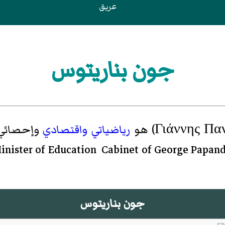
عريق
جون بناريتوس
Γιάννης Πα
)‏ هو
رياضياتي
واقتصادي
وإحصائي
جون بناريتوس