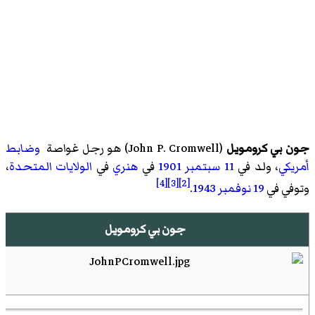
جون بي كرومويل
(
John P. Cromwell
)‏ هو
رجل غواصة
وضابط
أمريكي
، ولد في
11 سبتمبر
1901
في
هنري
في
الولايات المتحدة
،
[4]
[3]
[2]
وتوفي في
19 نوفمبر
1943
.
جون بي كرومويل