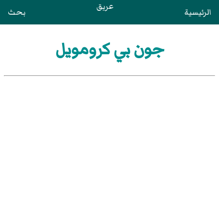
عريق
الرئيسية
بحث
جون بي كرومويل