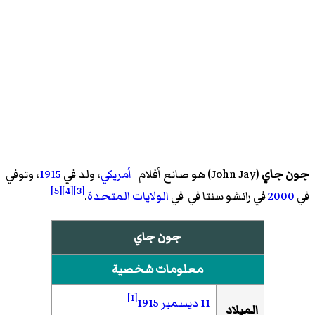
جون جاي
(
John Jay
)‏ هو صانع أفلام
أمريكي
، ولد في
1915
، وتوفي
[5]
[4]
[3]
في
2000
في
رانشو سنتا في
في
الولايات المتحدة
.
جون جاي
معلومات شخصية
[1]
11 ديسمبر
1915
الميلاد