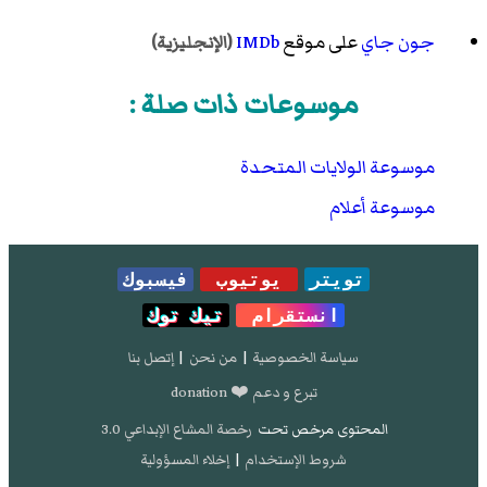
جون جاي
على موقع
IMDb
(الإنجليزية)
موسوعات ذات صلة :
موسوعة الولايات المتحدة
موسوعة أعلام
تويتر
يوتيوب
فيسبوك
انستقرام
تيك توك
سياسة الخصوصية
|
من نحن
|
إتصل بنا
تبرع و دعم ❤️ donation
المحتوى مرخص تحت
رخصة المشاع الإبداعي 3.0
شروط الإستخدام
|
إخلاء المسؤولية