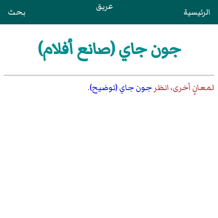
عريق
الرئيسية
بحث
جون جاي (صانع أفلام)
لمعانٍ أخرى، انظر
جون جاي (توضيح)
.