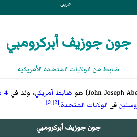
عريق
جون جوزيف أبركرومبي
ضابط من الولايات المتحدة الأمريكية
John Joseph Ab
)‏ هو
ضابط
أمريكي
، ولد في
4 مارس
[3]
[2]
وسلين
في
الولايات المتحدة
.
جون جوزيف أبركرومبي