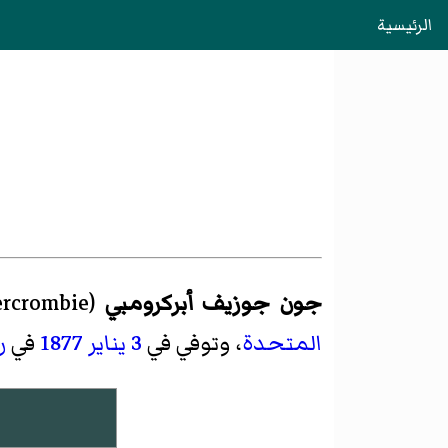
الرئيسية
جون جوزيف أبركرومبي
(
ercrombie
المتحدة
، وتوفي في
3 يناير
1877
في
ر