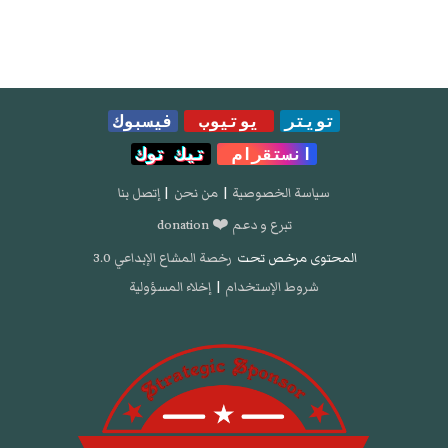
تويتر
يوتيوب
فيسبوك
انستقرام
تيك توك
سياسة الخصوصية
|
من نحن
|
إتصل بنا
تبرع و دعم ❤️ donation
المحتوى مرخص تحت
رخصة المشاع الإبداعي 3.0
شروط الإستخدام
|
إخلاء المسؤولية