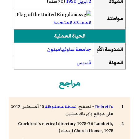
الميلاد
2 أبريل
1950
(70 سنة)
مواطنة
المملكة المتحدة
الحياة العملية
المدرسة الأم
جامعة ساوثهامبتون
المهنة
قسيس
مراجع
Debrett’s
- تصفح:
نسخة محفوظة
15 أغسطس 2012
على موقع واي باك مشين.
Crockford's clerical directory
1975-76 Lambeth,
Church House, 1975 (
ردمك
)