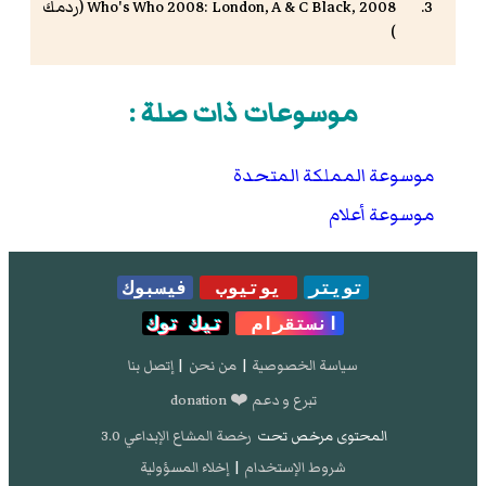
, 2008 (
A & C Black
2008: London,
Who's Who
ردمك
)
موسوعات ذات صلة :
موسوعة المملكة المتحدة
موسوعة أعلام
تويتر
يوتيوب
فيسبوك
انستقرام
تيك توك
سياسة الخصوصية
|
من نحن
|
إتصل بنا
تبرع و دعم ❤️ donation
المحتوى مرخص تحت
رخصة المشاع الإبداعي 3.0
شروط الإستخدام
|
إخلاء المسؤولية