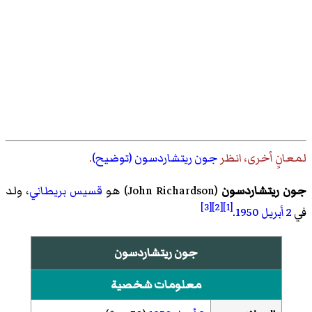
لمعانٍ أخرى، انظر
جون ريتشاردسون (توضيح)
.
جون ريتشاردسون
(
John Richardson
)‏ هو
قسيس
بريطاني
، ولد
[3]
[2]
[1]
في
2 أبريل
1950
.
جون ريتشاردسون
معلومات شخصية