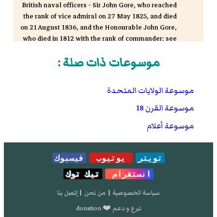
British naval officers - Sir John Gore, who reached
the rank of vice admiral on 27 May 1825, and died
on 21 August 1836, and the Honourable John Gore,
who died in 1812 with the rank of commander; see
The Commissioned Sea Officers of the Royal Navy
موسوعات ذات صلة :
1660-1815
(Navy Records Society, 1994)
WRD Leigh 1978 Biographical Notes and
Genealogical Charts of Families descended from
موسوعة الولايات المتحدة
John Gore and Richard Leigh in Australia.
موسوعة القرن 18
موسوعة أعلام
تويتر
يوتيوب
فيسبوك
انستقرام
تيك توك
سياسة الخصوصية
|
من نحن
|
إتصل بنا
تبرع و دعم ❤️ donation