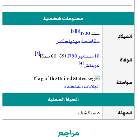
معلومات شخصية
[2]
[1]
سنة
1730
الميلاد
مقاطعة ميديلسكس
[3]
10 سبتمبر
1790
(59–60 سنة)
الوفاة
[4]
غرينتش
مواطنة
الولايات المتحدة
الحياة العملية
المهنة
مستكشف
مراجع