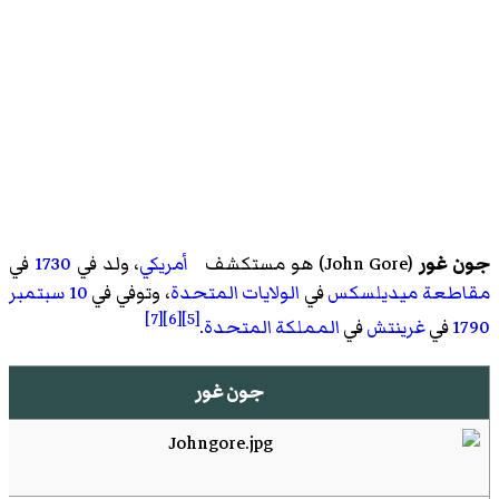
جون غور
(
John Gore
)‏ هو مستكشف
أمريكي
، ولد في
1730
في
مقاطعة ميديلسكس
في
الولايات المتحدة
، وتوفي في
10 سبتمبر
[7]
[6]
[5]
1790
في
غرينتش
في
المملكة المتحدة
.
جون غور