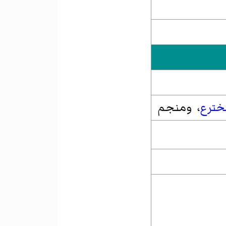
خترع
، ومنجم