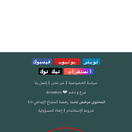
تويتر
يوتيوب
فيسبوك
انستقرام
تيك توك
سياسة الخصوصية
|
من نحن
|
إتصل بنا
تبرع و دعم ❤️ donation
المحتوى مرخص تحت
رخصة المشاع الإبداعي 3.0
شروط الإستخدام
|
إخلاء المسؤولية