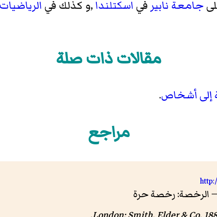
لى
جامعة نابير
في
اسكتلندا
,و كذلك في
الرياضيات
مقالات ذات صلة
 إلى أشخاص
.
مراجع
http: