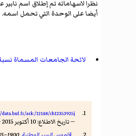
نظرا لاسهاماته تم إطلاق اسم نابير ع
أيضا على الوحدة التي تحمل اسمه.
لائحة الجامعات المسماة نسبة
//data.bnf.fr/ark:/12148/cb12353925j
— تاريخ الاطلاع: 10 أكتوبر 2015 — الرخصة: رخصة حرة
.
قاموس السير الوطنية
. London: Smith, Elder & Co. 1885–1900.