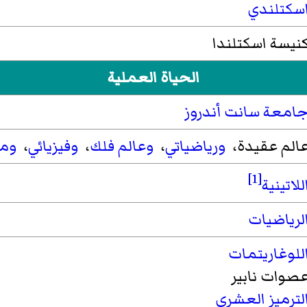
سكتلندي
نيسة اسكتلندا
الحياة العملية
امعة سانت أندروز
الم عقيدة،
ورياضياتي
،
وعالم فلك
،
وفيزيائي
،
وم
[1]
للاتينية
لرياضيات
للوغاريتمات
صوات نابير
لترميز العشري