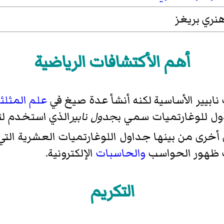
نري بريغز
أهم الأكتشافات الرياضية
ابيير الأساسية لكنه أنشأ عدة صيغ في
علم المثلث
ول للوغارتميات سمي ب
جدول نابير
الذي استخدم ل
خرى من بينها جداول اللوغارتميات العشرية ال
ب ظهور الحواسب
والحاسبات
الإلكترونية.
التكريم