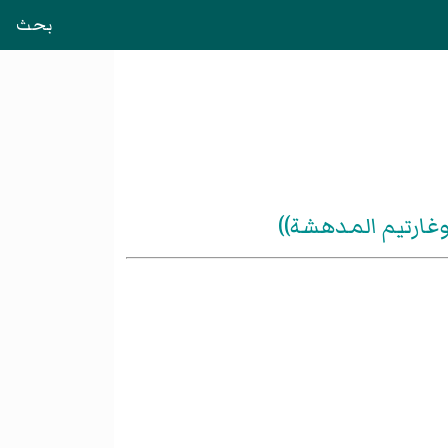
بحث
وغارتيم المدهشة))