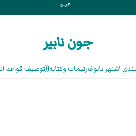
عريق
جون نابير
ندي اشتهر بالوغارتيمات وكتابه((توصيف قواعد ال