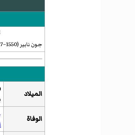
جون نابير (1550–1617)
0
الميلاد
ب
4 
الوفاة
إ