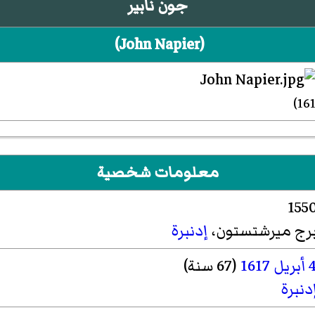
جون نابير
(
John Napier
)‏
معلومات شخصية
155
رج ميرشتستون
،
إدنبرة
أبريل
1617
(67 سنة)
دنبرة