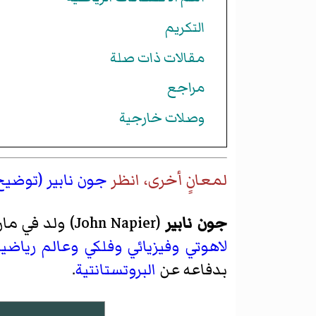
التكريم
مقالات ذات صلة
مراجع
وصلات خارجية
لمعانٍ أخرى، انظر
جون نابير (توضيح
جون نابير
(
John Napier
)‏ ولد في م
لاهوتي
وفيزيائي
وفلكي
وعالم رياضي
بدفاعه عن
البروتستانتية
.