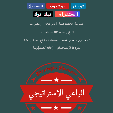
تويتر
يوتيوب
فيسبوك
انستقرام
تيك توك
سياسة الخصوصية
|
من نحن
|
إتصل بنا
تبرع و دعم ❤️ donation
المحتوى مرخص تحت
رخصة المشاع الإبداعي 3.0
شروط الإستخدام
|
إخلاء المسؤولية