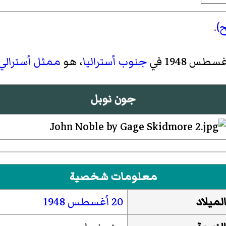
)
.
جنوب أستراليا
، هو
ممثل
أسترالي
جون نوبل
معلومات شخصية
لميلاد
20 أغسطس
1948