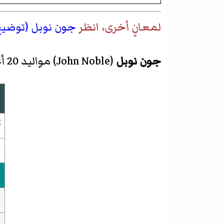
لمعانٍ أخرى، انظر
جون نوبل (توضيح
جون نوبل
(
John Noble
)‏ مواليد 20 أغسطس 1948 في
ا