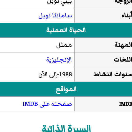
لزوجة
بيني نوبل
بناء
سامانثا نوبل
الحياة العملية
لمهنة
ممثل
للغات
الإنجليزية
نوات النشاط
1988-إلى الآن
المواقع
صفحته على IMDB
IMD
السيرة الذاتية