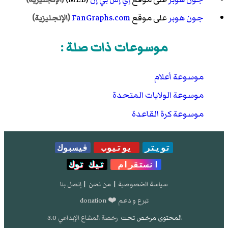
جون هوبر
على موقع
FanGraphs.com
(الإنجليزية)
موسوعات ذات صلة :
موسوعة أعلام
موسوعة الولايات المتحدة
موسوعة كرة القاعدة
تويتر
يوتيوب
فيسبوك
انستقرام
تيك توك
سياسة الخصوصية
|
من نحن
|
إتصل بنا
تبرع و دعم ❤️ donation
المحتوى مرخص تحت
رخصة المشاع الإبداعي 3.0