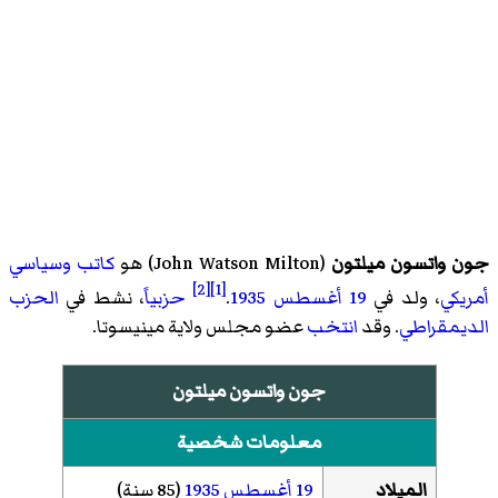
جون واتسون ميلتون
(
John Watson Milton
)‏ هو
كاتب
وسياسي
[2]
[1]
أمريكي
، ولد في
19 أغسطس
1935
.
حزبياً
، نشط في
الحزب
الديمقراطي
. وقد
انتخب
عضو مجلس ولاية مينيسوتا.
جون واتسون ميلتون
معلومات شخصية
الميلاد
19 أغسطس
1935
(85 سنة)