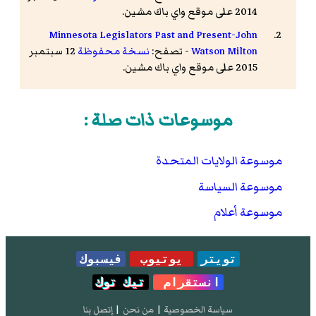
2014 على موقع واي باك مشين.
Minnesota Legislators Past and Present-John
Watson Milton
- تصفح:
نسخة محفوظة
12 سبتمبر
2015 على موقع واي باك مشين.
موسوعات ذات صلة :
موسوعة الولايات المتحدة
موسوعة السياسة
موسوعة أعلام
تويتر
يوتيوب
فيسبوك
انستقرام
تيك توك
سياسة الخصوصية
|
من نحن
|
إتصل بنا