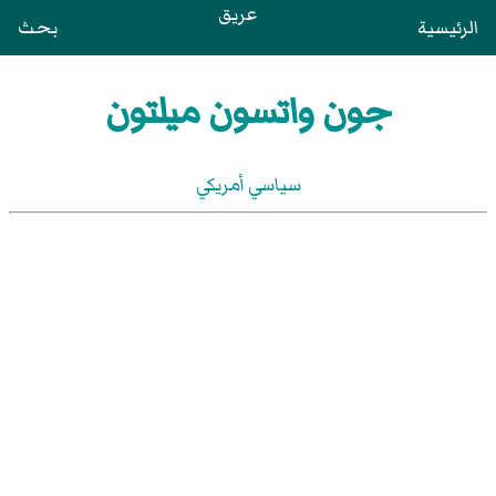
عريق
الرئيسية
بحث
جون واتسون ميلتون
سياسي أمريكي