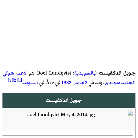
جويل اندكفيست
(
بالسويدية
:
Joel Lundqvist
)‏ هو
لاعب هوكي
[3]
[2]
[1]
الجليد
سويدي
، ولد في
2 مارس
1982
في Åre في
السويد
.
جويل اندكفيست