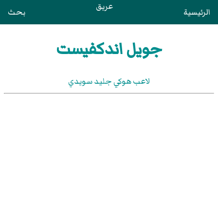
عريق
الرئيسية
بحث
جويل اندكفيست
لاعب هوكي جليد سويدي