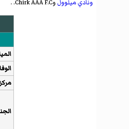
ونادي ميلوول
وChirk AAA F.C.
.
الميل
الوفا
مركز
الجن