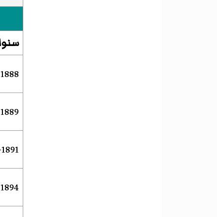
سنوا
1888–1889
1889–1891
1891–1894
1894–1895