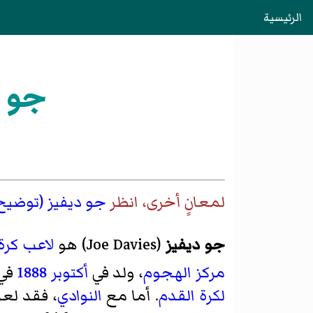
الرئيسية
جو د
لمعانٍ أخرى، انظر
جو ديفيز (توضيح
جو ديفيز
(
Joe Davies
)‏ هو
لاعب كرة
مركز
الهجوم
، ولد في
أكتوبر
1888
في
لكرة القدم
. أما مع
النوادي
، فقد ل