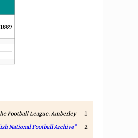
1889–1900
the Football League
. Amberley. .
"English National Football Archive"