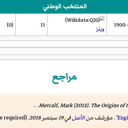
المنتخب الوطني
(0)
11
ويلز
مراجع
Metcalf, Mark (2013).
The Origins of 
. مؤرشف من
الأصل
في 19 سبتمبر 2018
.
(registration & fee required)