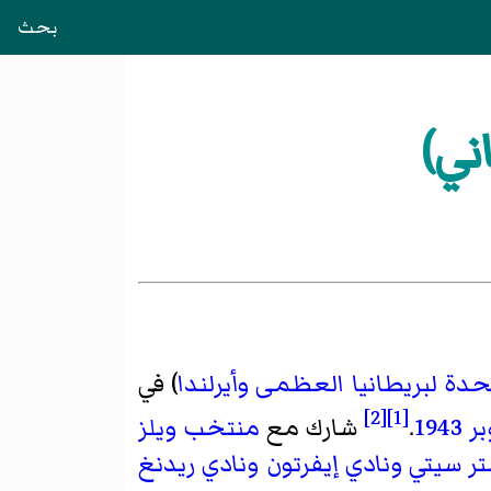
بحث
ني)
حدة لبريطانيا العظمى وأيرلندا
) في
[2]
[1]
1943
.
شارك مع
منتخب ويلز
ر سيتي
ونادي إيفرتون
ونادي ريدنغ