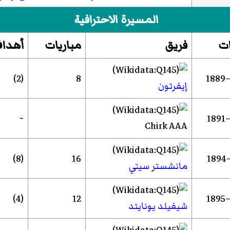
المسيرة الاحترافية
ت
فريق
مباريات
أهدا
(2)
8
إيفرتون
-
Chirk AAA
(8)
16
مانشستر سيتي
(4)
12
شيفيلد يونايتد