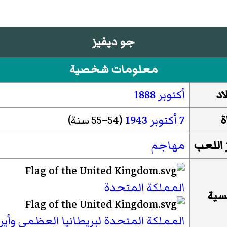
جو ديفيز
معلومات شخصية
اد
أكتوبر
1888
ة
7 أكتوبر
1943
(54–55 سنة)
 اللعب
مهاجم
المملكة المتحدة
سية
المملكة المتحدة لبريطانيا العظمى وأيرل